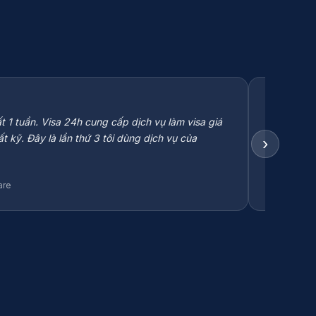
★★★
t 1 tuần. Visa 24h cung cấp dịch vụ làm visa giá
“Gia đình 
ất kỹ. Đây là lần thứ 3 tôi dùng dịch vụ của
trọn gói h
›
Lê 
LM
are
Bác 