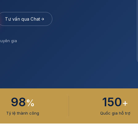
Tư vấn qua Chat
uyên gia
98
150
%
+
Tỷ lệ thành công
Quốc gia hỗ trợ