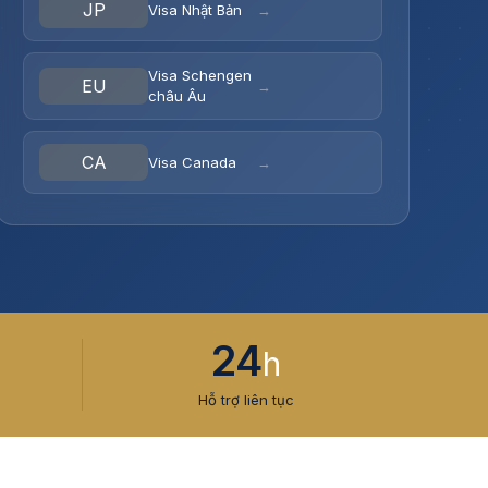
JP
Visa Nhật Bản
→
Visa Schengen
EU
→
châu Âu
CA
Visa Canada
→
24
h
Hỗ trợ liên tục