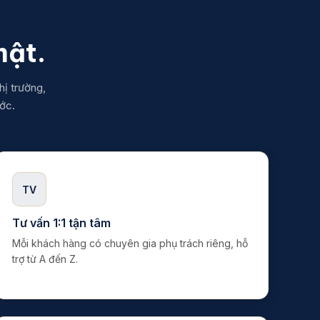
mật.
hị trường,
ớc.
TV
Tư vấn 1:1 tận tâm
Mỗi khách hàng có chuyên gia phụ trách riêng, hỗ
trợ từ A đến Z.