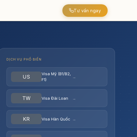
Tư vấn ngay
DỊCH VỤ PHỔ BIẾN
Visa Mỹ (B1/B2,
US
→
F1)
TW
Visa Đài Loan
→
KR
Visa Hàn Quốc
→