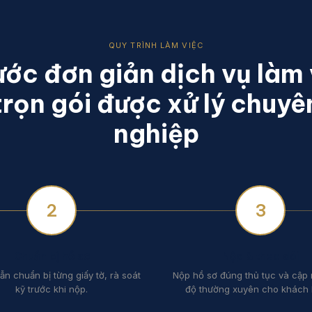
QUY TRÌNH LÀM VIỆC
ước đơn giản dịch vụ làm 
trọn gói được xử lý chuyê
nghiệp
2
3
Chuẩn bị hồ sơ
Nộp & theo dõi
n chuẩn bị từng giấy tờ, rà soát
Nộp hồ sơ đúng thủ tục và cập 
kỹ trước khi nộp.
độ thường xuyên cho khách 