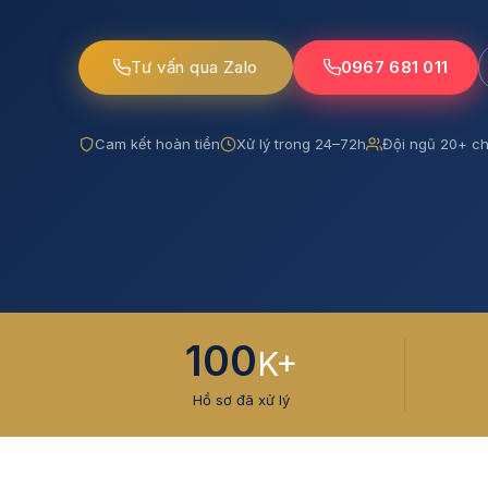
Tư vấn qua Zalo
0967 681 011
Cam kết hoàn tiền
Xử lý trong 24–72h
Đội ngũ 20+ ch
100
K+
Hồ sơ đã xử lý