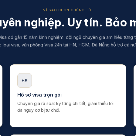
VÌ SAO CHỌN CHÚNG TÔI
yên nghiệp. Uy tín. Bảo 
isa có gần 15 năm kinh nghiệm, đội ngũ chuyên gia am hiểu từng t
 loại visa, văn phòng Visa 24h tại HN, HCM, Đà Nẵng hỗ trợ cả nư
HS
Hồ sơ visa trọn gói
Chuyên gia rà soát kỹ từng chi tiết, giảm thiểu tối
đa nguy cơ bị từ chối.