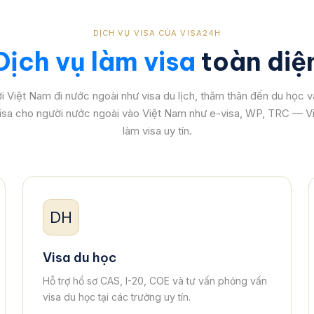
DỊCH VỤ VISA CỦA VISA24H
Dịch vụ làm visa
toàn diệ
 Việt Nam đi nước ngoài như visa du lịch, thăm thân đến du học v
isa cho người nước ngoài vào Việt Nam như e-visa, WP, TRC — V
làm visa uy tín.
DH
Visa du học
Hỗ trợ hồ sơ CAS, I-20, COE và tư vấn phỏng vấn
visa du học tại các trường uy tín.