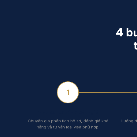
4 b
1
Visa 24h tư vấn & đánh giá
Chuyên gia phân tích hồ sơ, đánh giá khả
Hướng dẫ
năng và tư vấn loại visa phù hợp.