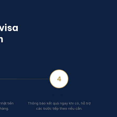
visa
n
4
Nhận kết quả
nhật tiến
Thông báo kết quả ngay khi có, hỗ trợ
hàng.
các bước tiếp theo nếu cần.