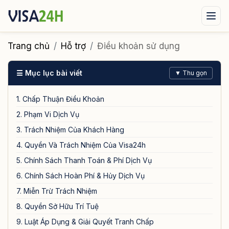
Visa xuất cảnh
Visa nhập cảnh
Dịch vụ
Trang chủ
Hỗ trợ
Điều khoản sử dụng
Tin tức
Liên hệ
☰ Mục lục bài viết
▼ Thu gọn
Tư vấn ngay qua Zalo
1. Chấp Thuận Điều Khoản
2. Phạm Vi Dịch Vụ
3. Trách Nhiệm Của Khách Hàng
4. Quyền Và Trách Nhiệm Của Visa24h
5. Chính Sách Thanh Toán & Phí Dịch Vụ
6. Chính Sách Hoàn Phí & Hủy Dịch Vụ
7. Miễn Trừ Trách Nhiệm
8. Quyền Sở Hữu Trí Tuệ
9. Luật Áp Dụng & Giải Quyết Tranh Chấp