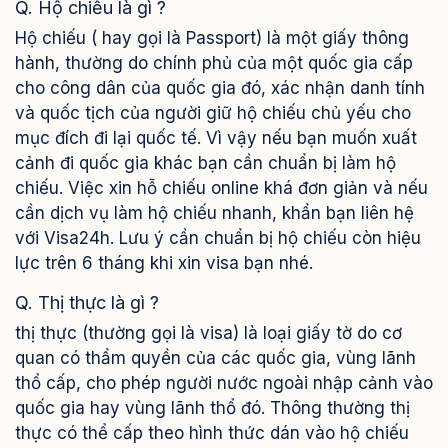
Q. Hộ chiếu là gì ?
Q. Là người lao động tôi cần chứng minh công việc ntn?
Hộ chiếu ( hay gọi là Passport) là một giấy thông
Q. Là chủ doanh nghiệp tôi cần chứng minh công việc
hành, thường do chính phủ của một quốc gia cấp
ntn?
cho công dân của quốc gia đó, xác nhận danh tính
và quốc tịch của người giữ hộ chiếu chủ yếu cho
Q. Là người lao động tự do tôi cần chứng minh ntn?
mục đích đi lại quốc tế. Vì vậy nếu bạn muốn xuất
Q. Là học sinh, sinh viên tôi cần chứng minh ntn?
cảnh đi quốc gia khác bạn cần chuẩn bị làm hộ
Q. Đi du lịch vào những dịp lễ thì có cần xin giấy xin
chiếu. Việc xin hỗ chiếu online khá đơn giản và nếu
phép hay không?
cần dịch vụ làm hộ chiếu nhanh, khẩn bạn liên hệ
CÂU HỎI THƯỜNG GẶP VỀ THÔNG TIN CHUYẾN ĐI
với Visa24h. Lưu ý cần chuẩn bị hộ chiếu còn hiệu
Q. Thư mời có cần hay không?
lực trên 6 tháng khi xin visa bạn nhé.
Q. Có cần mua vé máy bay và đặt phòng khách sạn
Q. Thị thực là gì ?
trước không?
thị thực (thường gọi là visa) là loại giấy tờ do cơ
Q. Bảo hiểm du lịch có bắt buộc khi xin visa không?
quan có thẩm quyền của các quốc gia, vùng lãnh
CẦN TƯ VẤN DỊCH VỤ XIN VISA TỪ VISA24H
thổ cấp, cho phép người nước ngoài nhập cảnh vào
quốc gia hay vùng lãnh thổ đó. Thông thường thị
thực có thể cấp theo hình thức dán vào hộ chiếu