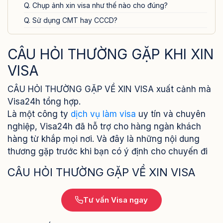
Q. Chụp ảnh xin visa như thế nào cho đúng?
Q. Sử dụng CMT hay CCCD?
Q. Sổ hộ khẩu hay Giấy xác nhận cư trú?
CÂU HỎI THƯỜNG GẶP KHI XIN
Q. Đăng ký kết hôn và quyết định ly hôn?
CÂU HỎI THƯỜNG GẶP VỀ THÔNG TIN TÀI CHÍNH
VISA
Q. Sổ tiết kiệm có bắt buộc không?
CÂU HỎI THƯỜNG GẶP VỀ XIN VISA xuất cảnh mà
Q. Sổ tiết kiệm có cần dịch không?
Visa24h tổng hợp.
Q. Có bắt buộc kì hạn trước và sau gửi tiền tiết kiệm sau
Là một công ty
dịch vụ làm visa
uy tín và chuyên
3 tháng không?
nghiệp, Visa24h đã hỗ trợ cho hàng ngàn khách
Q. Xin visa 1 lần rồi hay đã đi Mỹ, Nhật, Đức,…. thì có cần
hàng từ khắp mọi nơi. Và đây là những nội dung
chứng minh tài chính không?
thương gặp trước khi bạn có ý định cho chuyến đi
Q. Khi không đủ 100 triệu tiết kiệm cần chứng minh tài
CÂU HỎI THƯỜNG GẶP VỀ XIN VISA
chính như thế nào?
Q. Nhờ Người thân chứng minh tài chính hộ được không?
Tư vấn Visa ngay
Q. Chứng minh tài chính bao nhiêu là đủ?
CÂU HỎI THƯỜNG GẶP VỀ THÔNG TIN CÔNG VIỆC