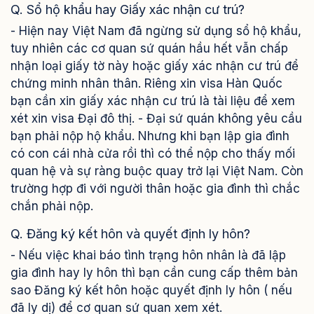
Q. Sổ hộ khẩu hay Giấy xác nhận cư trú?
- Hiện nay Việt Nam đã ngừng sử dụng sổ hộ khẩu,
tuy nhiên các cơ quan sứ quán hầu hết vẫn chấp
nhận loại giấy tờ này hoặc giấy xác nhận cư trú để
chứng minh nhân thân. Riêng xin visa Hàn Quốc
bạn cần xin giấy xác nhận cư trú là tài liệu để xem
xét xin visa Đại đô thị.
- Đại sứ quán không yêu cầu
bạn phải nộp hộ khẩu. Nhưng khi bạn lập gia đình
có con cái nhà cửa rồi thì có thể nộp cho thấy mối
quan hệ và sự ràng buộc quay trở lại Việt Nam. Còn
trường hợp đi với người thân hoặc gia đình thì chắc
chắn phải nộp.
Q. Đăng ký kết hôn và quyết định ly hôn?
- Nếu việc khai báo tình trạng hôn nhân là đã lập
gia đình hay ly hôn thì bạn cần cung cấp thêm bản
sao Đăng ký kết hôn hoặc quyết định ly hôn ( nếu
đã ly dị) để cơ quan sứ quan xem xét.