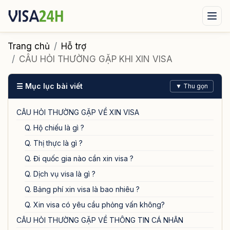
Visa xuất cảnh
Visa nhập cảnh
Dịch vụ
Trang chủ
Hỗ trợ
CÂU HỎI THƯỜNG GẶP KHI XIN VISA
Tin tức
Liên hệ
☰ Mục lục bài viết
▼ Thu gọn
Tư vấn ngay qua Zalo
CÂU HỎI THƯỜNG GẶP VỀ XIN VISA
Q. Hộ chiếu là gì ?
Q. Thị thực là gì ?
Q. Đi quốc gia nào cần xin visa ?
Q. Dịch vụ visa là gì ?
Q. Bảng phí xin visa là bao nhiêu ?
Q. Xin visa có yêu cầu phỏng vấn không?
CÂU HỎI THƯỜNG GẶP VỀ THÔNG TIN CÁ NHÂN