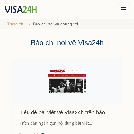
Trang chủ
›
Bao chi noi ve chung toi
Visa xuất cảnh
Visa nhập cảnh
Dịch vụ
Tin tức
Liên hệ
Báo chí nói về Visa24h
Tư vấn ngay qua Zalo
Tiêu đề bài viết về Visa24h trên báo...
Trích dẫn ngắn gọn nội dung bài viết...