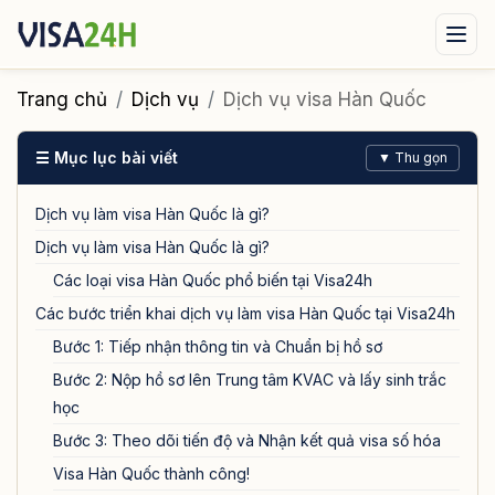
Visa xuất cảnh
Visa nhập cảnh
Dịch vụ
Trang chủ
Dịch vụ
Dịch vụ visa Hàn Quốc
Tin tức
Liên hệ
☰ Mục lục bài viết
▼ Thu gọn
Tư vấn ngay qua Zalo
Dịch vụ làm visa Hàn Quốc là gì?
Dịch vụ làm visa Hàn Quốc là gì?
Các loại visa Hàn Quốc phổ biến tại Visa24h
Các bước triển khai dịch vụ làm visa Hàn Quốc tại Visa24h
Bước 1: Tiếp nhận thông tin và Chuẩn bị hồ sơ
Bước 2: Nộp hồ sơ lên Trung tâm KVAC và lấy sinh trắc
học
Bước 3: Theo dõi tiến độ và Nhận kết quả visa số hóa
Visa Hàn Quốc thành công!