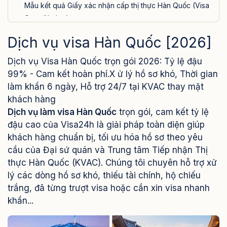
Mẫu kết quả Giấy xác nhận cấp thị thực Hàn Quốc (Visa
Grant Notice)
Bảng giá dịch vụ làm visa Hàn Quốc trọn gói [2026]
Dịch vụ visa Hàn Quốc [2026]
Khách hàng nói gì về dịch vụ Visa Hàn Quốc tại
Dịch vụ Visa Hàn Quốc trọn gói 2026: Tỷ lệ đậu
Visa24h?
99% - Cam kết hoàn phí.X ử lý hồ sơ khó, Thời gian
Đăng ký Dịch vụ làm visa Hàn Quốc trọn gói tại Visa24h
làm khẩn 6 ngày, Hỗ trợ 24/7 tại KVAC thay mặt
Câu hỏi thường gặp về dịch vụ Visa Hàn Quốc
khách hàng
Xin visa Hàn Quốc mất bao lâu?
Dịch vụ làm visa Hàn Quốc
trọn gói, cam kết tỷ lệ
Visa Hàn Quốc có cần phỏng vấn không?
đậu cao của Visa24h là giải pháp toàn diện giúp
khách hàng chuẩn bị, tối ưu hóa hồ sơ theo yêu
Chi phí dịch vụ visa Hàn Quốc bao nhiêu?
cầu của Đại sứ quán và Trung tâm Tiếp nhận Thị
Visa Hàn Quốc bị từ chối có được hoàn tiền không?
thực Hàn Quốc (KVAC). Chúng tôi chuyên hỗ trợ xử
Cần bao nhiêu tiền trong tài khoản để xin visa Hàn
lý các dòng hồ sơ khó, thiếu tài chính, hộ chiếu
Quốc?
trắng, đã từng trượt visa hoặc cần xin visa nhanh
khẩn...