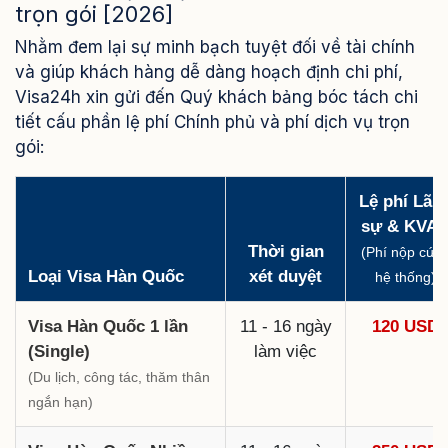
trọn gói [2026]
Nhằm đem lại sự minh bạch tuyệt đối về tài chính
và giúp khách hàng dễ dàng hoạch định chi phí,
Visa24h xin gửi đến Quý khách bảng bóc tách chi
tiết cấu phần lệ phí Chính phủ và phí dịch vụ trọn
gói:
Lệ phí Lãn
sự & KVA
Thời gian
(Phí nộp cứn
Loại Visa Hàn Quốc
xét duyệt
hệ thống)
Visa Hàn Quốc 1 lần
11 - 16 ngày
120 USD
(Single)
làm việc
(Du lịch, công tác, thăm thân
ngắn hạn)