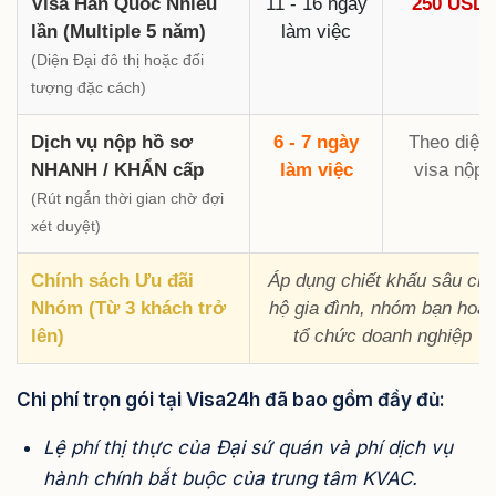
Visa Hàn Quốc Nhiều
11 - 16 ngày
250 USD
lần (Multiple 5 năm)
làm việc
(Diện Đại đô thị hoặc đối
tượng đặc cách)
Dịch vụ nộp hồ sơ
6 - 7 ngày
Theo diện
NHANH / KHẨN cấp
làm việc
visa nộp
(Rút ngắn thời gian chờ đợi
xét duyệt)
Chính sách Ưu đãi
Áp dụng chiết khấu sâu ch
Nhóm (Từ 3 khách trở
hộ gia đình, nhóm bạn hoặ
lên)
tổ chức doanh nghiệp
Chi phí trọn gói tại Visa24h đã bao gồm đầy đủ:
Lệ phí thị thực của Đại sứ quán và phí dịch vụ
hành chính bắt buộc của trung tâm KVAC.