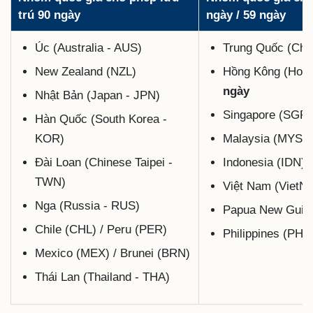
trú 90 ngày
ngày / 59 ngày
Úc (Australia - AUS)
Trung Quốc (Chi
New Zealand (NZL)
Hồng Kông (Hon
ngày
Nhật Bản (Japan - JPN)
Singapore (SGP)
Hàn Quốc (South Korea -
KOR)
Malaysia (MYS)
Đài Loan (Chinese Taipei -
Indonesia (IDN):
TWN)
Việt Nam (VietN
Nga (Russia - RUS)
Papua New Guin
Chile (CHL) / Peru (PER)
Philippines (PHL
Mexico (MEX) / Brunei (BRN)
Thái Lan (Thailand - THA)