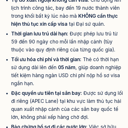
Tự do xuất ngoại không cần visa:
Chủ động lên
lịch trình công tác, bay đến 19 nước thành viên
trong khối bất kỳ lúc nào mà
KHÔNG cần thực
hiện thủ tục xin cấp visa
tại Đại sứ quán.
Thời gian lưu trú dài hạn:
Được phép lưu trú từ
59 đến 90 ngày cho mỗi lần nhập cảnh (tùy
thuộc vào quy định riêng của từng quốc gia).
Tối ưu hóa chi phí và thời gian:
Thẻ có thời hạn
sử dụng dài lên đến
05 năm
, giúp doanh nghiệp
tiết kiệm hàng ngàn USD chi phí nộp hồ sơ visa
ngắn hạn.
Đặc quyền ưu tiên tại sân bay:
Được sử dụng lối
đi riêng (APEC Lane) tại khu vực làm thủ tục hải
quan xuất nhập cảnh của các sân bay quốc tế
lớn, không phải xếp hàng chờ đợi.
Bảo chứng hồ sơ đi các nước lớn:
Việc sở hữu