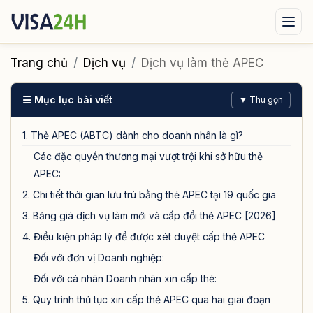
Visa xuất cảnh
Visa nhập cảnh
Dịch vụ
Trang chủ
Dịch vụ
Dịch vụ làm thẻ APEC
Tin tức
Liên hệ
☰ Mục lục bài viết
▼ Thu gọn
Tư vấn ngay qua Zalo
1. Thẻ APEC (ABTC) dành cho doanh nhân là gì?
Các đặc quyền thương mại vượt trội khi sở hữu thẻ
APEC:
2. Chi tiết thời gian lưu trú bằng thẻ APEC tại 19 quốc gia
3. Bảng giá dịch vụ làm mới và cấp đổi thẻ APEC [2026]
4. Điều kiện pháp lý để được xét duyệt cấp thẻ APEC
Đối với đơn vị Doanh nghiệp:
Đối với cá nhân Doanh nhân xin cấp thẻ:
5. Quy trình thủ tục xin cấp thẻ APEC qua hai giai đoạn