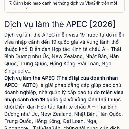
7. Cảnh báo mạo danh hệ thống dịch vụ Visa24h trên môi
trường số
8. Liên hệ Visa24h tư vấn Dịch vụ làm thẻ APEC uy tín, trọn
Dịch vụ làm thẻ APEC [2026]
gói
Dịch vụ làm thẻ APEC miễn visa 19 nước tự do miễn
Câu hỏi thường gặp về dịch vụ làm Thẻ APEC
visa nhập cảnh đến 19 quốc gia và vùng lãnh thổ
Thẻ APEC là gì và dùng để làm gì?
thuộc khối Diễn đàn Hợp tác Kinh tế châu Á – Thái
Ai được phép làm Thẻ APEC?
Bình Dương như Úc, New Zealand, Nhật Bản, Hàn
Làm Thẻ APEC mất bao lâu?
Quốc, Trung Quốc, Hồng Kông, Đài Loan, Nga,
Thẻ APEC có hiệu lực bao lâu?
Singapore...
Dịch vụ làm thẻ APEC (Thẻ đi lại của doanh nhân
Chi phí làm Thẻ APEC là bao nhiêu?
APEC - ABTC)
là giải pháp đẳng cấp giúp các chủ
doanh nghiệp, nhà quản lý cấp cao tự do
miễn visa
nhập cảnh đến 19 quốc gia và vùng lãnh thổ
thuộc
khối Diễn đàn Hợp tác Kinh tế châu Á – Thái Bình
Dương như Úc, New Zealand, Nhật Bản, Hàn Quốc,
Trung Quốc, Hồng Kông, Đài Loan, Nga,
Singapore... Tại Visa24h, chúng tôi cung cấp dịch