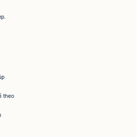
ệp.
úp
ế theo
m