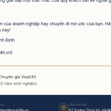
ng giải đáp mọi thắc mắc của quý khách bất kể ngoài g
ến của doanh nghiệp hay chuyến đi mơ ước của bạn. Hã
 nay!
nh Định
4h.vn)
 Chuyên gia Visa24h
 10 năm kinh nghiệm.
AIL
VĂN PHÒNG
ntact@visa24h.vn
87 Vương Thừa Vũ, Hà Nộ