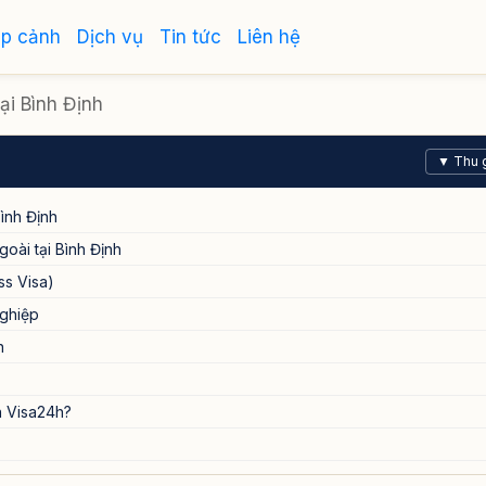
ập cảnh
Dịch vụ
Tin tức
Liên hệ
ại Bình Định
▼ Thu 
ình Định
oài tại Bình Định
ss Visa)
nghiệp
n
n Visa24h?