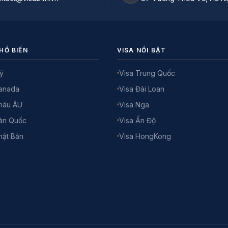
HỔ BIẾN
VISA NỔI BẬT
ỹ
Visa Trung Quốc
Canada
Visa Đài Loan
hâu ÂU
Visa Nga
àn Quốc
Visa Ấn Độ
hật Bản
Visa HongKong