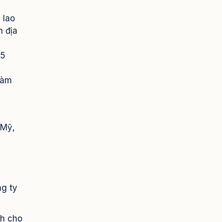
 lao
n địa
-5
làm
 Mỹ,
ng ty
ch cho