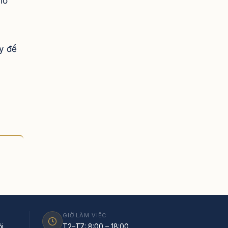
iờ
y để
GIỜ LÀM VIỆC
i
T2–T7: 8:00 – 18:00