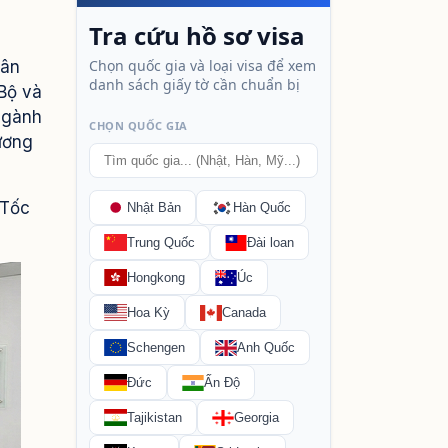
hân
Bộ và
 ngành
ương
 Tốc