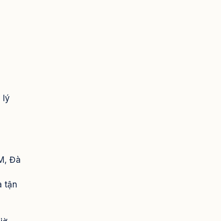
 lý
CM, Đà
à tận