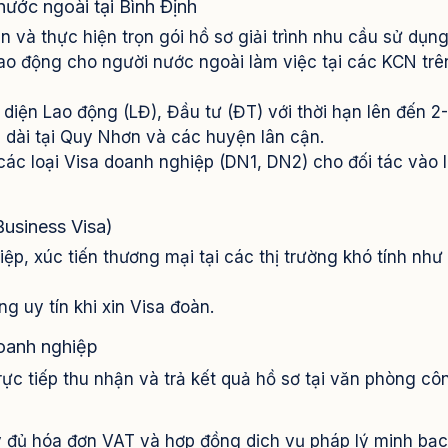
ước ngoài tại Bình Định
 và thực hiện trọn gói hồ sơ giải trình nhu cầu sử dụng
lao động cho người nước ngoài làm việc tại các KCN trê
 diện Lao động (LĐ), Đầu tư (ĐT) với thời hạn lên đến 2
u dài tại Quy Nhơn và các huyện lân cận.
ác loại Visa doanh nghiệp (DN1, DN2) cho đối tác vào 
usiness Visa)
ệp, xúc tiến thương mại tại các thị trường khó tính như
g uy tín khi xin Visa đoàn.
oanh nghiệp
rực tiếp thu nhận và trả kết quả hồ sơ tại văn phòng cô
 đủ hóa đơn VAT và hợp đồng dịch vụ pháp lý minh bạ