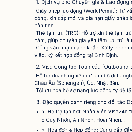
1. Dịch vụ cho Chuyên gia & Lao động n
Giấy phép lao động (Work Permit): Tư vấn
động, xin cấp mới và gia hạn giấy phép 
bàn tỉnh.
Thẻ tạm trú (TRC): Hỗ trợ xin thẻ tạm trú
năm, giúp chuyên gia yên tâm lưu trú lâ
Công văn nhập cảnh khẩn: Xử lý nhanh c
việc, ký kết hợp đồng tại Bình Định.
2. Visa Công tác Toàn cầu (Outbound B
Hỗ trợ doanh nghiệp cử cán bộ đi tu nghi
Châu Âu (Schengen), Úc, Nhật Bản.
Tối ưu hóa hồ sơ năng lực công ty để tăn
3. Đặc quyền dành riêng cho đối tác D
> Hỗ trợ tận nơi: Nhân viên Visa24h t
ở Quy Nhơn, An Nhơn, Hoài Nhơn...
> Hóa đơn & Hợp đồng: Cung cấp đầy