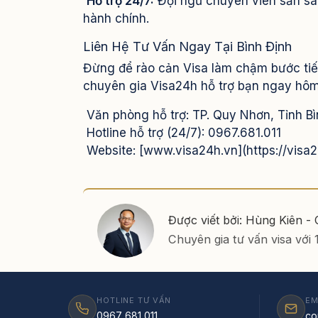
Hỗ trợ 24/7:
Đội ngũ chuyên viên sẵn sà
hành chính.
Liên Hệ Tư Vấn Ngay Tại Bình Định
Đừng để rào cản Visa làm chậm bước ti
chuyên gia Visa24h hỗ trợ bạn ngay hôm
Văn phòng hỗ trợ: TP. Quy Nhơn, Tỉnh Bì
Hotline hỗ trợ (24/7): 0967.681.011
Website: [www.visa24h.vn](https://visa2
Được viết bởi: Hùng Kiên -
Chuyên gia tư vấn visa với
HOTLINE TƯ VẤN
EM
0967 681 011
co