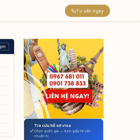
Tư vấn ngay
gọn
Tra cứu hồ sơ visa
Chọn quốc gia → Xem giấy tờ cần
chuẩn bị