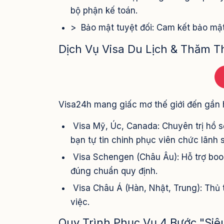
bộ phận kế toán.
> Bảo mật tuyệt đối: Cam kết bảo mật
Dịch Vụ Visa Du Lịch & Thăm 
Visa24h mang giấc mơ thế giới đến gần h
Visa Mỹ, Úc, Canada: Chuyên trị hồ sơ
bạn tự tin chinh phục viên chức lãnh 
Visa Schengen (Châu Âu): Hỗ trợ book
đúng chuẩn quy định.
Visa Châu Á (Hàn, Nhật, Trung): Thủ t
việc.
Quy Trình Phục Vụ 4 Bước "Siê