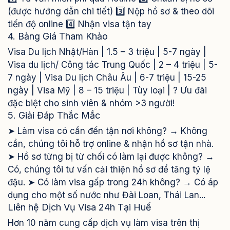
(được hướng dẫn chi tiết) 3️⃣ Nộp hồ sơ & theo dõi
tiến độ online 4️⃣ Nhận visa tận tay
4. Bảng Giá Tham Khảo
Visa Du lịch Nhật/Hàn | 1.5 – 3 triệu | 5-7 ngày |
Visa du lịch/ Công tác Trung Quốc | 2 – 4 triệu | 5-
7 ngày | Visa Du lịch Châu Âu | 6-7 triệu | 15-25
ngày | Visa Mỹ | 8 – 15 triệu | Tùy loại | ? Ưu đãi
đặc biệt cho sinh viên & nhóm >3 người!
5. Giải Đáp Thắc Mắc
➤ Làm visa có cần đến tận nơi không? → Không
cần, chúng tôi hỗ trợ online & nhận hồ sơ tận nhà.
➤ Hồ sơ từng bị từ chối có làm lại được không? →
Có, chúng tôi tư vấn cải thiện hồ sơ để tăng tỷ lệ
đậu. ➤ Có làm visa gấp trong 24h không? → Có áp
dụng cho một số nước như Đài Loan, Thái Lan...
Liên hệ Dịch Vụ Visa 24h Tại Huế
Hơn 10 năm cung cấp dịch vụ làm visa trên thị