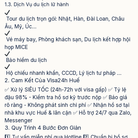
1.3. Dịch Vụ du lịch lữ hành
Tour du lịch trọn gói: Nhật, Hàn, Đài Loan, Châu
Âu, Mỹ, Úc…
Vé máy bay, Phòng khách sạn, Du lịch kết hợp hội
họp MICE
Bảo hiểm du lịch
Hộ chiếu nhanh khẩn, CCCD, Lý lịch tư pháp …
2. Cam Kết Của Visa24h Huế
✅ Xử lý SIÊU TỐC (24h-72h với visa gấp) ✅ Tỷ lệ
đậu 98% - Kiểm tra hồ sơ kỹ trước nộp ✅ Báo giá
rõ ràng - Không phát sinh chi phí ✅ Nhận hồ sơ tại
nhà khu vực Huế & lân cận ✅ Hỗ trợ 24/7 qua Zalo,
Messenger
3. Quy Trình 4 Bước Đơn Giản
1️⃣ Tư vấn miễn phí qua Hotline 2️⃣ Chuẩn bị hồ sơ