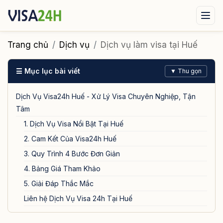
Visa xuất cảnh
Visa nhập cảnh
Dịch vụ
Trang chủ
Dịch vụ
Dịch vụ làm visa tại Huế
Tin tức
Liên hệ
☰ Mục lục bài viết
▼ Thu gọn
Tư vấn ngay qua Zalo
Dịch Vụ Visa24h Huế - Xử Lý Visa Chuyên Nghiệp, Tận
Tâm
1. Dịch Vụ Visa Nổi Bật Tại Huế
2. Cam Kết Của Visa24h Huế
3. Quy Trình 4 Bước Đơn Giản
4. Bảng Giá Tham Khảo
5. Giải Đáp Thắc Mắc
Liên hệ Dịch Vụ Visa 24h Tại Huế