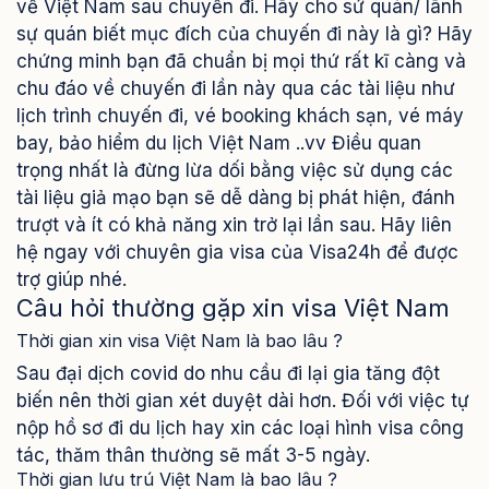
về Việt Nam sau chuyến đi. Hãy cho sứ quán/ lãnh
sự quán biết mục đích của chuyến đi này là gì? Hãy
chứng minh bạn đã chuẩn bị mọi thứ rất kĩ càng và
chu đáo về chuyến đi lần này qua các tài liệu như
lịch trình chuyến đi, vé booking khách sạn, vé máy
bay, bảo hiểm du lịch Việt Nam ..vv Điều quan
trọng nhất là đừng lừa dối bằng việc sử dụng các
tài liệu giả mạo bạn sẽ dễ dàng bị phát hiện, đánh
trượt và ít có khả năng xin trở lại lần sau. Hãy liên
hệ ngay với chuyên gia visa của Visa24h để được
trợ giúp nhé.
Câu hỏi thường gặp xin visa Việt Nam
Thời gian xin visa Việt Nam là bao lâu ?
Sau đại dịch covid do nhu cầu đi lại gia tăng đột
biến nên thời gian xét duyệt dài hơn. Đối với việc tự
nộp hồ sơ đi du lịch hay xin các loại hình visa công
tác, thăm thân thường sẽ mất 3-5 ngày.
Thời gian lưu trú Việt Nam là bao lâu ?