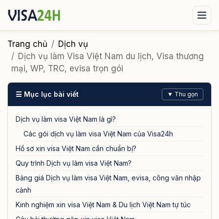
Visa xuất cảnh
Visa nhập cảnh
Dịch vụ
Trang chủ
Dịch vụ
Dịch vụ làm Visa Việt Nam du lịch, Visa thương
Tin tức
Liên hệ
mại, WP, TRC, evisa trọn gói
Tư vấn ngay qua Zalo
☰ Mục lục bài viết
▼ Thu gọn
Dịch vụ làm visa Việt Nam là gì?
Các gói dịch vụ làm visa Việt Nam của Visa24h
Hồ sơ xin visa Việt Nam cần chuẩn bị?
Quy trình Dịch vụ làm visa Việt Nam?
Bảng giá Dịch vụ làm visa Việt Nam, evisa, công văn nhập
cảnh
Kinh nghiệm xin visa Việt Nam & Du lịch Việt Nam tự túc