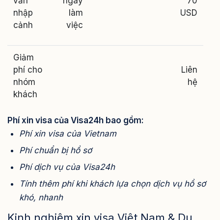
văn
ngày
70
nhập
làm
USD
cảnh
việc
Giảm
phí cho
Liên
nhóm
hệ
khách
Phí xin visa của Visa24h bao gồm:
Phí xin visa của Vietnam
Phí chuẩn bị hồ sơ
Phí dịch vụ của Visa24h
Tính thêm phí khi khách lựa chọn dịch vụ hồ sơ
khó, nhanh
Kinh nghiệm xin visa Việt Nam & Du