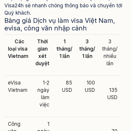
Visa24h sẽ nhanh chóng thông báo và chuyển tới
Quý khách.
Bảng giá Dịch vụ làm visa Việt Nam,
evisa, công văn nhập cảnh
Các
Thời
1
3
3
loại visa
gian
tháng/
tháng/
tháng/
Vietnam
xét
1 lần
1 lần
nhiều
duyệt
lần
eVisa
1-2
85
100
Vietnam
ngày
USD
USD
135
làm
USD
việc
Công
1