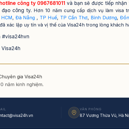
hotline công ty 0967681011
và bạn sẽ được tiếp nhận
h đạo công ty.
Hơn 10 năm cung cấp dịch vụ làm visa tr
HCM
,
Đà Nẵng
,
TP Huế
,
TP Cần Thơ
,
Bình Dương
,
Đồn
ã xác lập uy tín và vị thế của Visa24h trong lòng khách 
h #visa24hvn
a Visa24h
 Chuyên gia Visa24h
 10 năm kinh nghiệm.
AIL
VĂN PHÒNG
ntact@visa24h.vn
87 Vương Thừa Vũ, Hà Nộ