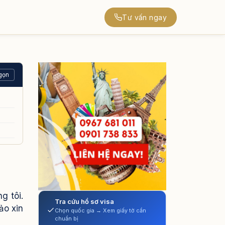
Tư vấn ngay
gọn
g tôi.
Tra cứu hồ sơ visa
ảo xin
Chọn quốc gia → Xem giấy tờ cần
chuẩn bị