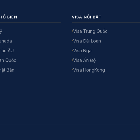
HỔ BIẾN
VISA NỔI BẬT
ỹ
Visa Trung Quốc
Canada
Visa Đài Loan
hâu ÂU
Visa Nga
àn Quốc
Visa Ấn Độ
hật Bản
Visa HongKong