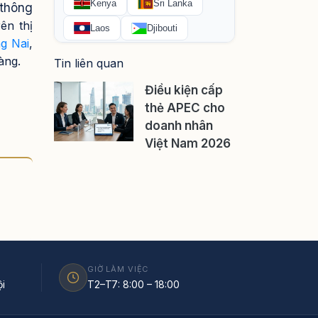
 thông
ên thị
g Nai
,
hàng.
Tin liên quan
Điều kiện cấp
thẻ APEC cho
doanh nhân
Việt Nam 2026
GIỜ LÀM VIỆC
i
T2–T7: 8:00 – 18:00