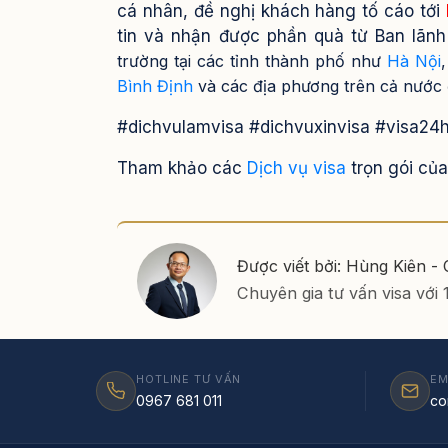
cá nhân, đề nghị khách hàng tố cáo tới
tin và nhận được phần quà từ Ban lãn
trường tại các tỉnh thành phố như
Hà Nội
,
Bình Định
và các địa phương trên cả nước đ
#dichvulamvisa #dichvuxinvisa #visa24
Tham khảo các
Dịch vụ visa
trọn gói củ
Được viết bởi: Hùng Kiên -
Chuyên gia tư vấn visa với
HOTLINE TƯ VẤN
EM
0967 681 011
co