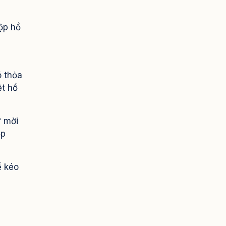
nộp hồ
ó thỏa
ệt hồ
ư mời
ộp
ể kéo