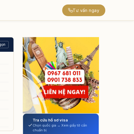
Tư vấn ngay
gọn
Tra cứu hồ sơ visa
Chọn quốc gia → Xem giấy tờ cần
chuẩn bị