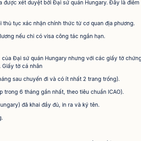
ia được xét duyệt bởi Đại sứ quán Hungary. Đây là điểm
i thủ tục xác nhận chính thức từ cơ quan địa phương.
lương nếu chỉ có visa công tác ngắn hạn.
n của Đại sứ quán Hungary nhưng với các giấy tờ chứn
. Giấy tờ cá nhân
háng sau chuyến đi và có ít nhất 2 trang trống).
p trong 6 tháng gần nhất, theo tiêu chuẩn ICAO).
ngary) đã khai đầy đủ, in ra và ký tên.
.