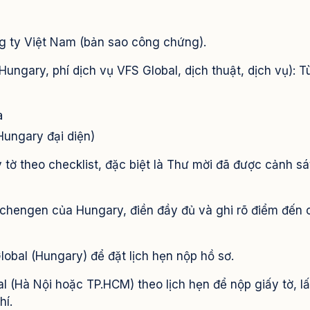
g ty Việt Nam (bản sao công chứng).
Hungary, phí dịch vụ VFS Global, dịch thuật, dịch vụ): T
a
Hungary đại diện)
 tờ theo checklist, đặc biệt là Thư mời đã được cảnh sá
 Schengen của Hungary, điền đầy đủ và ghi rõ điểm đến 
lobal (Hungary) để đặt lịch hẹn nộp hồ sơ.
l (Hà Nội hoặc TP.HCM) theo lịch hẹn để nộp giấy tờ, l
hí.