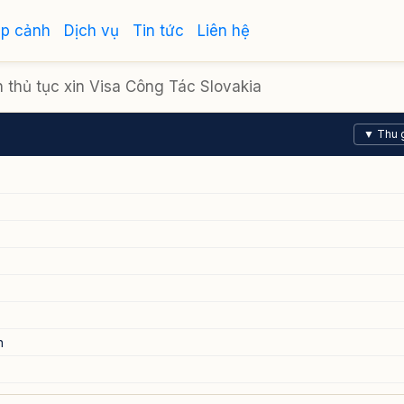
ập cảnh
Dịch vụ
Tin tức
Liên hệ
 thủ tục xin Visa Công Tác Slovakia
▼ Thu 
h