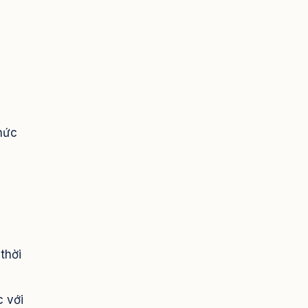
phức
thời
c với