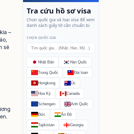
kia –
ảo,
h sẽ
hương
en.