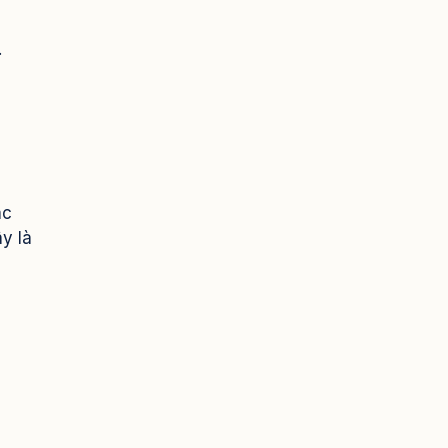
.
ác
y là