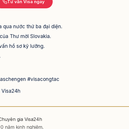
Tư vấn Visa ngay
a qua nước thứ ba đại diện.
của Thư mời Slovakia.
vấn hồ sơ kỹ lưỡng.
.
isaschengen #visacongtac
a Visa24h
 Chuyên gia Visa24h
 10 năm kinh nghiệm.