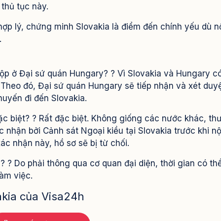
 thủ tục này.
, hợp lý, chứng minh Slovakia là điểm đến chính yếu dù 
.
i nộp ở Đại sứ quán Hungary? ? Vì Slovakia và Hungary c
. Theo đó, Đại sứ quán Hungary sẽ tiếp nhận và xét duy
huyến đi đến Slovakia.
ặc biệt? ? Rất đặc biệt. Không giống các nước khác, th
 nhận bởi Cảnh sát Ngoại kiều tại Slovakia trước khi n
ác nhận này, hồ sơ sẽ bị từ chối.
u? ? Do phải thông qua cơ quan đại diện, thời gian có th
àm việc.
akia của Visa24h