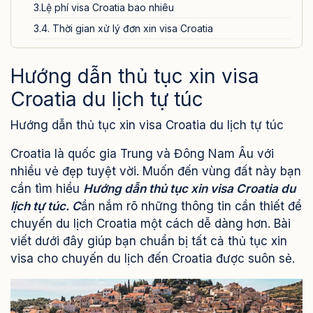
3.Lệ phí visa Croatia bao nhiêu
3.4. Thời gian xử lý đơn xin visa Croatia
IV.Lưu ý khi xin visa Croatia tự túc
Hướng dẫn thủ tục xin visa
Dịch xin visa Croatia du lịch của Visa24h.vn
Croatia du lịch tự túc
Hướng dẫn thủ tục xin visa Croatia du lịch tự túc
Croatia là quốc gia Trung và Đông Nam Âu với
nhiều vẻ đẹp tuyệt vời. Muốn đến vùng đất này bạn
cần tìm hiểu
Hướng dẫn thủ tục xin visa Croatia du
lịch tự túc. C
ầ
n nắm rõ những thông tin cần thiết để
chuyến du lịch Croatia một cách dễ dàng hơn. Bài
viết dưới đây giúp bạn chuẩn bị tất cả thủ tục xin
visa cho chuyến du lịch đến Croatia được suôn sẻ.