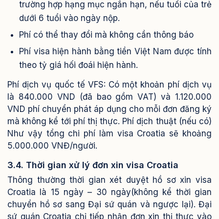
trường hợp hạng mục ngắn hạn, nếu tuổi của trẻ
dưới 6 tuổi vào ngày nộp.
Phí có thể thay đổi mà không cần thông báo
Phí visa hiện hành bằng tiền Việt Nam được tính
theo tỷ giá hối đoái hiện hành.
Phí dịch vụ quốc tế VFS: Có một khoản phí dịch vụ
là 840.000 VND (đã bao gồm VAT) và 1.120.000
VND phí chuyển phát áp dụng cho mỗi đơn đăng ký
mà không kể tới phí thị thực.
Phí dịch thuật (nếu có)
Như vậy tổng chi phí làm visa Croatia sẽ khoảng
5.000.000 VNĐ/người.
3.4. Thời gian xử lý đơn xin visa Croatia
Thông thường thời gian xét duyệt hồ sơ xin visa
Croatia là 15 ngày – 30 ngày(không kể thời gian
chuyển hồ sơ sang Đại sứ quán và ngược lại). Đại
sứ quán Croatia chỉ tiếp nhận đơn xin thị thực vào