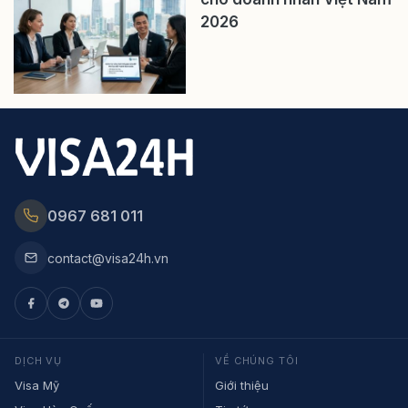
2026
0967 681 011
contact@visa24h.vn
DỊCH VỤ
VỀ CHÚNG TÔI
Visa Mỹ
Giới thiệu