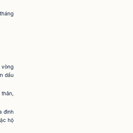
 tháng
g vòng
on dấu
 thân,
a đình
oặc hộ