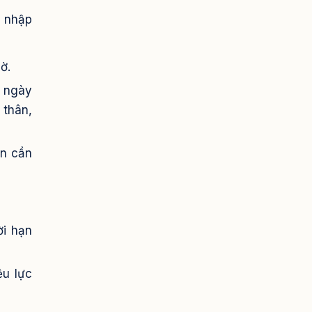
h nhập
iờ.
0 ngày
 thân,
ạn cần
ời hạn
ệu lực