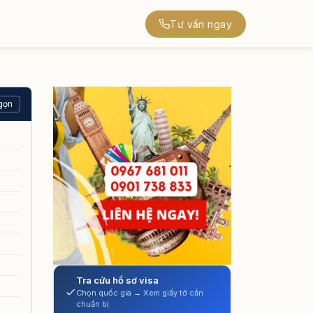
Tư vấn ngay
gọn
Tra cứu hồ sơ visa
Chọn quốc gia → Xem giấy tờ cần
chuẩn bị