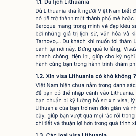
1.1. Du lịch Lithuania
Dù Lithuania khá ít người Việt Nam biế
nó đã trở thành một thành phố mê hoặc bậ
Baroque mang trong mình vẻ đẹp kiêu sa
bởi những giá trị lịch sử, văn hóa và 
Tarnovo,...
Du khách khi muốn tới thăm Li
cảnh tại nơi này. Đừng quá lo lắng, Vis
nhanh chóng, tiện lợi, giúp cho kỳ ngh
hành cùng bạn trong hành trình khám phá
1.2. Xin visa Lithuania có khó không ?
Việt Nam hiện chưa nằm trong danh sách 
để bạn có thể nhập cảnh vào Lithuania. T
bạn chuẩn bị kỹ lưỡng hồ sơ xin visa, lý 
Lithuania của bạn trở nên đơn giản và 
cậy, giúp bạn vượt qua mọi rắc rối trong
chi tiết và thuận lợi hơn trong quá trình xi
1.3. Các loại visa Lithuania