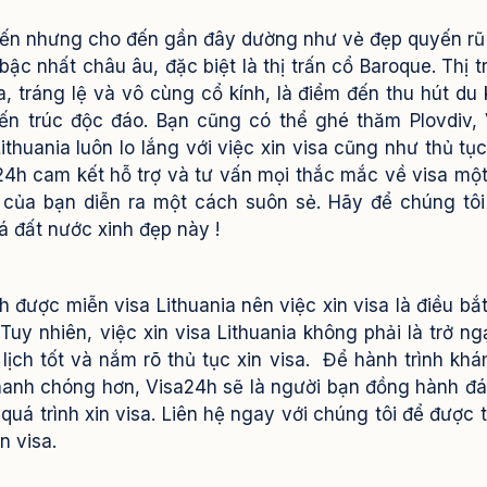
t đến nhưng cho đến gần đây dường như vẻ đẹp quyến rũ
c nhất châu âu, đặc biệt là thị trấn cổ Baroque. Thị t
, tráng lệ và vô cùng cổ kính, là điểm đến thu hút du
kiến trúc độc đáo. Bạn cũng có thể ghé thăm Plovdiv, 
thuania luôn lo lắng với việc xin visa cũng như thủ tụ
a24h cam kết hỗ trợ và tư vấn mọi thắc mắc về visa mộ
ỉ của bạn diễn ra một cách suôn sẻ. Hãy để chúng tô
 đất nước xinh đẹp này !
được miễn visa Lithuania nên việc xin visa là điều bắ
uy nhiên, việc xin visa Lithuania không phải là trở ng
lịch tốt và nắm rõ thủ tục xin visa.
Để hành trình kh
nhanh chóng hơn, Visa24h sẽ là người bạn đồng hành đá
 quá trình xin visa. Liên hệ ngay với chúng tôi để được 
n visa.