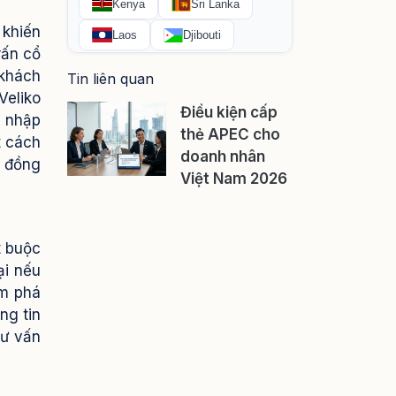
 khiến
rấn cổ
 khách
Tin liên quan
Veliko
Điều kiện cấp
c nhập
thẻ APEC cho
t cách
doanh nhân
i đồng
Việt Nam 2026
t buộc
ại nếu
ám phá
ng tin
tư vấn