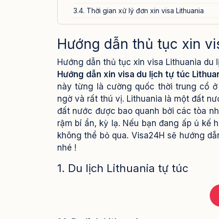
3.4. Thời gian xử lý đơn xin visa Lithuania
4. Các lưu ý quan trọng khi xin visa Lithuania du 
Hướng dẫn thủ tục xin vis
5. Dịch vụ xin visa Lithuania của Visa24h.vn
Hướng dẫn thủ tục xin visa Lithuania du l
Hướng dẫn xin visa du lịch tự túc Lithua
này từng là cường quốc thời trung cổ ở
ngờ và rất thú vị. Lithuania là một đất nư
đất nước được bao quanh bởi các tòa nhà
rậm bí ẩn, kỳ lạ.
Nếu bạn đang ấp ủ kế hoạ
không thể bỏ qua. Visa24H sẽ hướng dẫn 
nhé !
1. Du lịch Lithuania tự túc