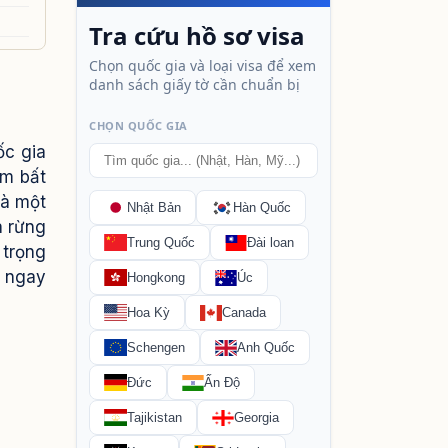
ốc gia
ệm bất
là một
à rừng
 trọng
u ngay