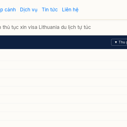
ập cảnh
Dịch vụ
Tin tức
Liên hệ
thủ tục xin visa Lithuania du lịch tự túc
▼ Thu 