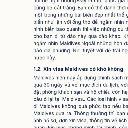
nơi để nghỉ dưỡng.Đây là một quốc gia
cùng bờ cát trắng. Bạn có thể dành thờ
một trong những bãi biển đẹp nhất thế 
biển như lặn với ống thở để ngắm nhìn 
hình biển bao quanh thì việc những du 
cho bạn đi từ đảo này qua đảo khác. Kh
ngắm nhìn Maldives.Ngoài những hòn đả
đảo địa phương. Nơi tuyệt vời để trải 
nước này.
1.2. Xin visa Maldives có khó không
Maldives hiện nay áp dụng chính sách m
quá 30 ngày và với mục đích du lịch, vớ
đặt phòng khách sạn và hộ chiếu còn hạ
cầu ở lại tại Maldives.. Các loại hình vi
đi Maldives không quá phức tạp nếu b
Maldives đưa ra. Thông thường thì bạn c
ảnh hồ sơ, đơn xin visa, thông tin về lịc
quan đến việc chứng minh tài chính, công