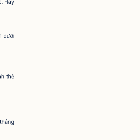
c. Hãy
i dưới
nh thẻ
 tháng