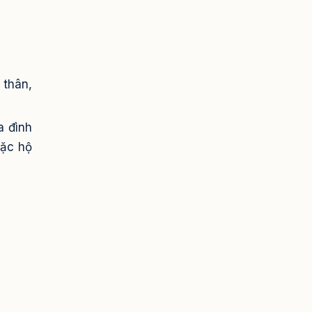
 thân,
a đình
oặc hộ