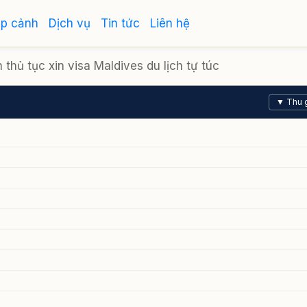
ập cảnh
Dịch vụ
Tin tức
Liên hệ
thủ tục xin visa Maldives du lịch tự túc
▼ Thu 