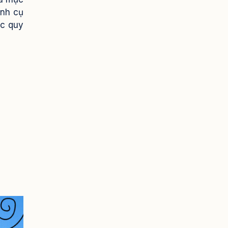
ình cụ
ác quy