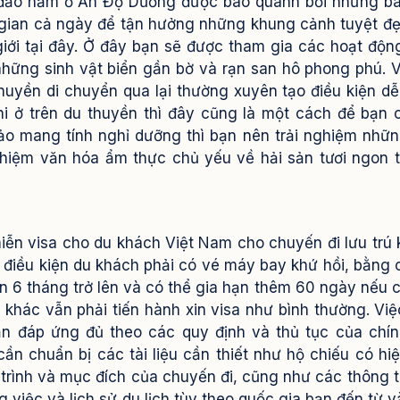
 đảo nằm ở Ấn Độ Dương được bao quanh bởi những bã
i gian cả ngày để tận hưởng những khung cảnh tuyệt đ
giới tại đây. Ở đây bạn sẽ được tham gia các hoạt độn
những sinh vật biển gần bờ và rạn san hô phong phú. V
thuyền di chuyển qua lại thường xuyên tạo điều kiện d
i ở trên du thuyền thì đây cũng là một cách để bạn 
o mang tính nghỉ dưỡng thì bạn nên trải nghiệm nhữ
nghiệm văn hóa ẩm thực chủ yếu về hải sản tươi ngon t
iễn visa cho du khách Việt Nam cho chuyến đi lưu trú
i điều kiện du khách phải có vé máy bay khứ hồi, bằng
n 6 tháng trở lên và có thể gia hạn thêm 60 ngày nếu 
sa khác vẫn phải tiến hành xin visa như bình thường.
Việ
ạn đáp ứng đủ theo các quy định và thủ tục của chí
ần chuẩn bị các tài liệu cần thiết như hộ chiếu có hiệ
h trình và mục đích của chuyến đi, cũng như các thông ti
 việc và lịch sử du lịch tùy theo quốc gia bạn đến từ 