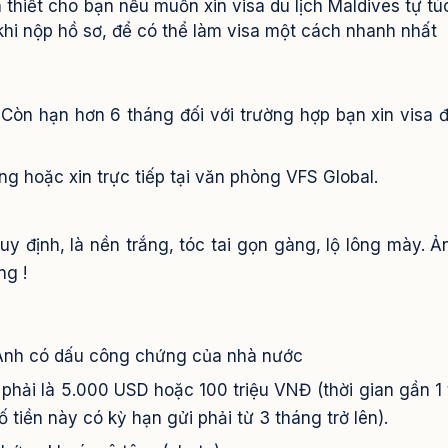
thiết cho bạn nếu muốn xin visa du lịch Maldives tự tú
 khi nộp hồ sơ, để có thể làm visa một cách nhanh nhất
 Còn hạn hơn 6 tháng đối với trường hợp bạn xin visa đ
ng hoặc xin trực tiếp tại văn phòng VFS Global.
y định, là nền trắng, tóc tai gọn gàng, lộ lông mày. Ả
ng !
 Anh có dấu công chứng của nhà nước
ệm phải là 5.000 USD hoặc 100 triệu VNĐ (thời gian gần 1
ố tiền này có kỳ hạn gửi phải từ 3 tháng trở lên).