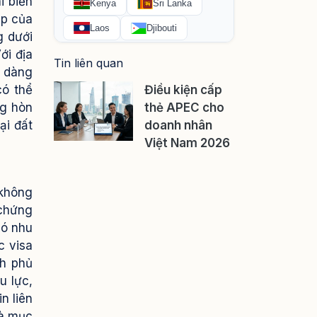
i biển
ẹp của
g dưới
ới địa
Tin liên quan
ễ dàng
có thể
Điều kiện cấp
ng hòn
thẻ APEC cho
ại đất
doanh nhân
Việt Nam 2026
 không
 chứng
có nhu
c visa
nh phủ
u lực,
n liên
và mục