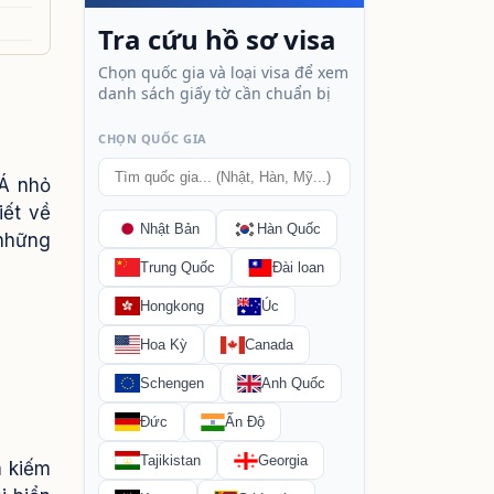
Á nhỏ
iết về
 những
m kiếm