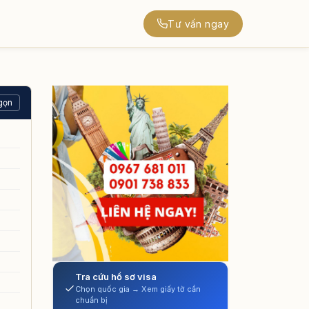
Tư vấn ngay
gọn
Tra cứu hồ sơ visa
Chọn quốc gia → Xem giấy tờ cần
chuẩn bị