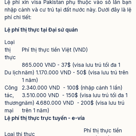
Lệ phí xin visa Pakistan phụ thuộc vào số lần bạn
nhập cảnh và cư trú tại đất nước này. Dưới đây là lệ
phí chi tiết:
Lệ phí thị thực tại Đại sứ quán
Loại
thị
Phí thị thực tiền Việt (VND)
thực
865.000
VND - 37$ (visa lưu trú tối đa 1
Du lịch
năm)
1.170.000
VND - 50$ (visa lưu trú trên
1 năm)
Công
2.340
.000
VND
- 100$ (nhập cảnh 1 lần)
tác,
3.510
.000
VND
- 150$ (visa lưu trú tối đa 1
thương
năm)
4.680
.000
VND
- 200$ (visa lưu trú
mại
trên 1 năm)
Lệ phí thị thực trực tuyến - e-vía
Phí thị thực tiền
Loại thị thực