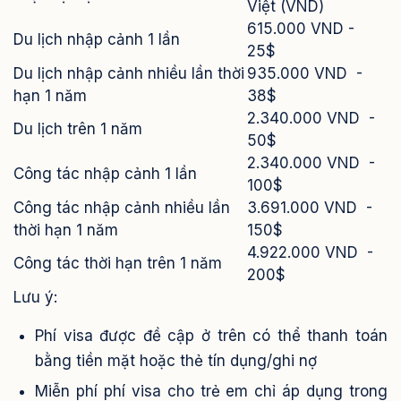
Việt (VND)
615.000
VND -
Du lịch nhập cảnh 1 lần
25$
Du lịch nhập cảnh nhiều lần thời
935
.000
VND
-
hạn 1 năm
38$
2.340
.000
VND
-
Du lịch trên 1 năm
50$
2.340
.000
VND
-
Công tác nhập cảnh 1 lần
100$
Công tác nhập cảnh nhiều lần
3.691
.000
VND
-
thời hạn 1 năm
150$
4.922
.000
VND
-
Công tác thời hạn trên 1 năm
200$
Lưu ý:
Phí visa được đề cập ở trên có thể thanh toán
bằng tiền mặt hoặc thẻ tín dụng/ghi nợ
Miễn phí phí visa cho trẻ em chỉ áp dụng trong