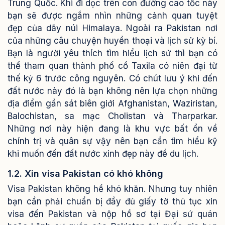
Trung Quốc. Khi đi dọc trên con đường cao tốc này
bạn sẽ được ngắm nhìn những cảnh quan tuyệt
đẹp của dãy núi Himalaya. Ngoài ra Pakistan nơi
của những câu chuyện huyền thoại và lịch sử kỳ bí.
Bạn là người yêu thích tìm hiểu lịch sử thì bạn có
thể tham quan thành phố cổ Taxila có niên đại từ
thế kỷ 6 trước công nguyên.
Có chút lưu ý khi đến
đất nước này đó là bạn không nên lựa chọn những
địa điểm gần sát biên giới Afghanistan, Waziristan,
Balochistan, sa mạc Cholistan và Tharparkar.
Những nơi này hiện đang là khu vực bất ổn về
chính trị và quân sự vậy nên bạn cần tìm hiểu kỹ
khi muốn đến đất nước xinh đẹp này để du lịch.
1.2. Xin visa Pakistan có khó không
Visa Pakistan không hề khó khăn. Nhưng tuy nhiên
bạn cần phải chuẩn bị đầy đủ giấy tờ thủ tục xin
visa đến Pakistan và nộp hồ sơ tại Đại sứ quán