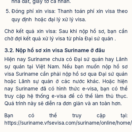
nhà đất, giấy tờ cá nhân.
Đóng phí xin visa: Thanh toán phí xin visa theo
quy định hoặc đại lý xử lý visa.
Chờ kết quả xin visa: Sau khi nộp hồ sơ, bạn cần
chờ đợi kết quả xử lý visa từ phía Đại sứ quán .
3.2. Nộp hồ sơ xin visa Suriname ở đâu
Hiện nay Suriname chưa có Đại sứ quán hay Lãnh
sự quán tại Việt Nam. Nếu bạn muốn nộp hồ sơ
visa Suriname cần phải nộp hồ sơ qua Đại sứ quán
hoặc Lãnh sự quán ở các nước khác.
Hoặc hiện
nay Suriname đã có hình thức e-visa, bạn có thể
truy cập hệ thống e-visa để có thể làm thủ thục.
Quá trình này sẽ diễn ra đơn giản và an toàn hơn.
Bạn có thể truy cập tại:
https://suriname.vfsevisa.com/suriname/online/home