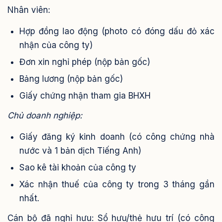
Nhân viên:
Hợp đồng lao động (photo có đóng dấu đỏ xác
nhận của công ty)
Đơn xin nghỉ phép (nộp bản gốc)
Bảng lương (nộp bản gốc)
Giấy chứng nhận tham gia BHXH
Chủ doanh nghiệp:
Giấy đăng ký kinh doanh (có công chứng nhà
nước và 1 bản dịch Tiếng Anh)
Sao kê tài khoản của công ty
Xác nhận thuế của công ty trong 3 tháng gần
nhất.
Cán bộ đã nghỉ hưu: Sổ hưu/thẻ hưu trí (có công