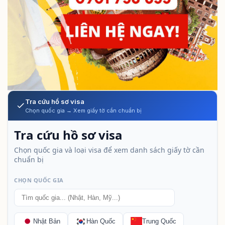
Tra cứu hồ sơ visa
Chọn quốc gia → Xem giấy tờ cần chuẩn bị