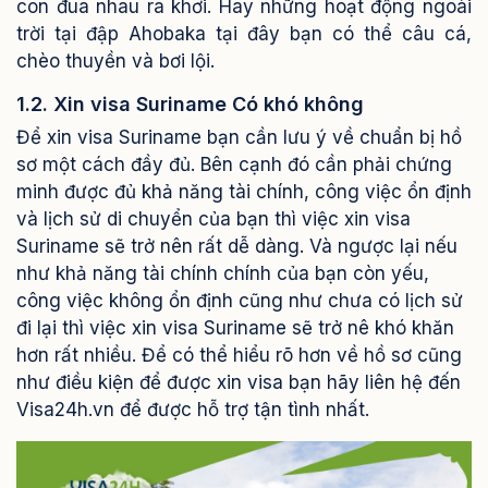
con đua nhau ra khơi. Hay những hoạt động ngoài
trời tại đập Ahobaka tại đây bạn có thể câu cá,
chèo thuyền và bơi lội.
1.2. Xin visa Suriname Có khó không
Để xin visa Suriname bạn cần lưu ý về chuẩn bị hồ
sơ một cách đầy đủ. Bên cạnh đó cần phải chứng
minh được đủ khả năng tài chính, công việc ổn định
và lịch sử di chuyển của bạn thì việc xin visa
Suriname sẽ trở nên rất dễ dàng. Và ngược lại nếu
như khả năng tài chính chính của bạn còn yếu,
công việc không ổn định cũng như chưa có lịch sử
đi lại thì việc xin visa Suriname sẽ trở nê khó khăn
hơn rất nhiều. Để có thể hiểu rõ hơn về hồ sơ cũng
như điều kiện để được xin visa bạn hãy liên hệ đến
Visa24h.vn để được hỗ trợ tận tình nhất.