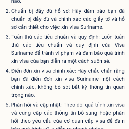
nào.
Chuẩn bị đầy đủ hồ sơ: Hãy đảm bảo bạn đã
chuẩn bị đầy đủ và chính xác các giấy tờ và hồ
sơ cần thiết cho việc xin visa Suriname.
Tuân thủ các tiêu chuẩn và quy định: Luôn tuân
thủ các tiêu chuẩn và quy định của Visa
Suriname để tránh vi phạm và đảm bảo quá trình
xin visa của bạn diễn ra một cách suôn sẻ.
Điền đơn xin visa chính xác: Hãy chắc chắn rằng
bạn đã điền đơn xin visa Suriname một cách
chính xác, không bỏ sót bất kỳ thông tin quan
trọng nào.
Phản hồi và cập nhật: Theo dõi quá trình xin visa
và cung cấp các thông tin bổ sung hoặc phản
hồi theo yêu cầu của cơ quan cấp visa để đảm