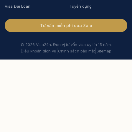
Visa Đài Loan
Tuyển dụng
Tư vấn miễn phí qua Zalo
© 2026 Visa24h. Đơn vị tư vấn visa uy tín 15 năm.
|
|
Điều khoản dịch vụ
Chính sách bảo mật
Sitemap