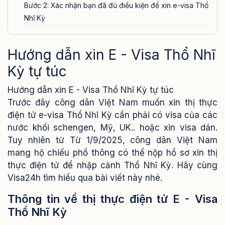
Bước 2: Xác nhận bạn đã đủ điều kiện để xin e-visa Thổ
Nhĩ Kỳ
Bước 3: Khai báo và điền đầy đủ các thông tin cá nhân
Bước 4: Xác nhận thông tin qua địa chỉ email
Hướng dẫn xin E - Visa Thổ Nhĩ
Bước 5: Thanh toán lệ phí xin e-visa Thổ Nhĩ Kỳ
Kỳ tự túc
Dịch vụ xin e-Visa Thổ Nhĩ Kỳ
Hướng dẫn xin E - Visa Thổ Nhĩ Kỳ tự túc
Trước đây công dân Việt Nam muốn xin thị thực
điện tử e-visa Thổ Nhĩ Kỳ cần phải có visa của các
nước khối schengen, Mỹ, UK.. hoặc xin visa dán.
Tuy nhiên từ Từ 1/9/2025, công dân Việt Nam
mang hộ chiếu phổ thông có thể nộp hồ sơ xin thị
thực điện tử để nhập cảnh Thổ Nhĩ Kỳ. Hãy cùng
Visa24h tìm hiểu qua bài viết này nhé.
Thông tin về thị thực điện tử E - Visa
Thổ Nhĩ Kỳ