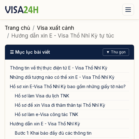
Visa xuất cảnh
Visa nhập cảnh
Dịch vụ
Trang chủ
Visa xuất cảnh
Hướng dẫn xin E - Visa Thổ Nhĩ Kỳ tự túc
Tin tức
Liên hệ
☰ Mục lục bài viết
▼ Thu gọn
Tư vấn ngay qua Zalo
Thông tin về thị thực điện tử E - Visa Thổ Nhĩ Kỳ
Những đối tượng nào có thể xin E - Visa Thổ Nhĩ Kỳ
Hồ sơ xin E-Visa Thổ Nhĩ Kỳ bao gồm những giấy tờ nào?
Hồ sơ làm Visa du lịch TNK
Hồ sơ để xin Visa đi thăm thân tại Thổ Nhĩ Kỳ
Hồ sơ làm e-Visa công tác TNK
Hướng dẫn xin E - Visa Thổ Nhĩ Kỳ
Bước 1: Khai báo đầy đủ các thông tin