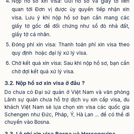
Nộp hồ sơ xin visa: Gửi hồ sơ và giấy tờ liên
quan tới Đơn vị được ủy quyền tiếp nhận xin
visa. Lưu ý khi nộp hồ sơ bạn cần mang các
giấy tờ gốc để đối chứng như sổ đỏ nhà đất,
giấy tờ cá nhân.
Đóng phí xin visa: Thanh toán phí xin visa theo
quy định hoặc đại lý xử lý visa.
Chờ kết quả xin visa: Sau khi nộp hồ sơ, bạn cần
chờ đợi kết quả xử lý visa.
3.2. Nộp hồ sơ xin visa ở đâu ?
Do chưa có Đại sứ quán ở Việt Nam và văn phòng
Lãnh sự quán chưa hỗ trợ dịch vụ xin cấp visa, du
khách Việt Nam sẽ lựa chọn xin visa các quốc gia
Schengen như Đức, Pháp, Ý, Hà Lan ... để có thể di
chuyển vào Bosna.
3.3. Lệ phí xin visa Bosna và Hercegovina