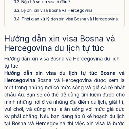
3.2. Nộp hồ sơ xin visa ở đâu ?
3.3. Lệ phí xin visa Bosna và Hercegovina
3.4. Thời gian xử lý đơn xin visa Bosna và Hercegovina
4. Các lưu ý quan trọng khi xin visa Bosna và Hercegovina
du lịch tự túc
Hướng dẫn xin visa Bosna và
5. Dịch vụ xin visa Bosna và Hercegovina của Visa24h.vn
Hercegovina du lịch tự túc
Hướng dẫn xin visa Bosna và Hercegovina du lịch
tự túc
Hướng dẫn xin visa du lịch tự túc Bosna và
Hercegovina
Bosna và Hercegovina được xem là
một trong những nơi có mức sống và giá cả rẻ nhất
châu Âu. Bạn sẽ có thể dễ dàng tìm kiếm được cho
mình những nơi ở và những địa điểm du lịch, giải trí,
vui chơi, và cũng như là ăn uống với mức giá cực
kỳ phải chăng.
Nếu bạn đang ấp ủ kế hoạch du lịch
tại Bosna và Hercegovina thì việc xin visa là bước