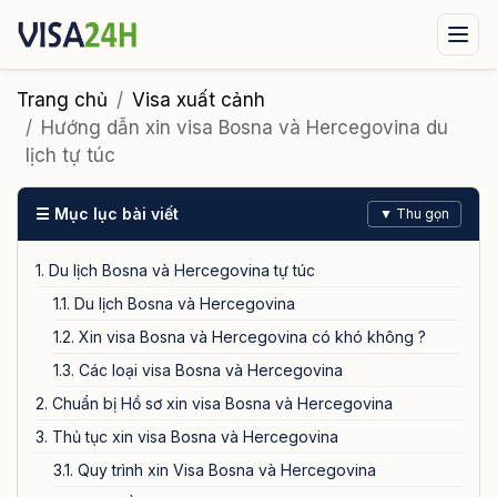
Visa xuất cảnh
Visa nhập cảnh
Dịch vụ
Trang chủ
Visa xuất cảnh
Hướng dẫn xin visa Bosna và Hercegovina du
Tin tức
Liên hệ
lịch tự túc
Tư vấn ngay qua Zalo
☰ Mục lục bài viết
▼ Thu gọn
1. Du lịch Bosna và Hercegovina tự túc
1.1. Du lịch Bosna và Hercegovina
1.2. Xin visa Bosna và Hercegovina có khó không ?
1.3. Các loại visa Bosna và Hercegovina
2. Chuẩn bị Hồ sơ xin visa Bosna và Hercegovina
3. Thủ tục xin visa Bosna và Hercegovina
3.1. Quy trình xin Visa Bosna và Hercegovina