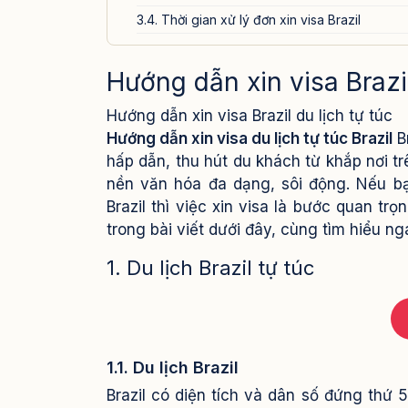
3.4. Thời gian xử lý đơn xin visa Brazil
4. Các lưu ý quan trọng khi xin visa Brazil du lịch
Hướng dẫn xin visa Brazil
5. Dịch vụ xin visa Brazil của Visa24h.vn
Hướng dẫn xin visa Brazil du lịch tự túc
Hướng dẫn xin visa du lịch tự túc Brazil
B
hấp dẫn, thu hút du khách từ khắp nơi tr
nền văn hóa đa dạng, sôi động.
Nếu bạ
Brazil thì việc xin visa là bước quan t
trong bài viết dưới đây, cùng tìm hiểu ng
1. Du lịch Brazil tự túc
1.1. Du lịch Brazil
Brazil có diện tích và dân số đứng thứ 