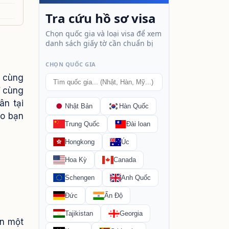
ô cùng
ĩ cùng
ân tại
ho bạn
ần một