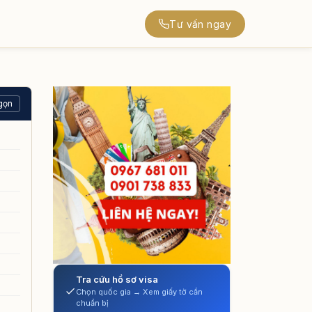
Tư vấn ngay
gọn
Tra cứu hồ sơ visa
Chọn quốc gia → Xem giấy tờ cần
chuẩn bị