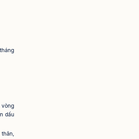
 tháng
g vòng
on dấu
 thân,