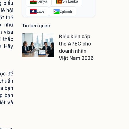
g biểu
lễ hội
ất thế
p như
Tin liên quan
n visa
Điều kiện cấp
i thắc
thẻ APEC cho
ẻ. Hãy
doanh nhân
Việt Nam 2026
uộc để
 chuẩn
ủa bạn
úp bạn
iết và