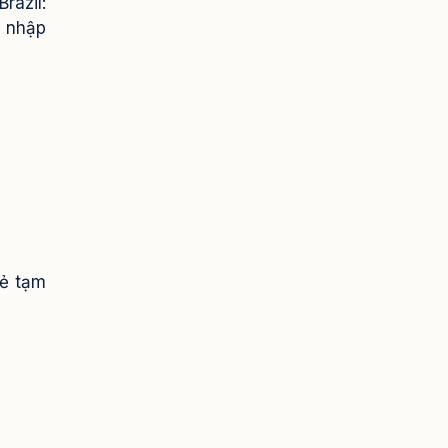
razil:
h nhập
hẻ tạm