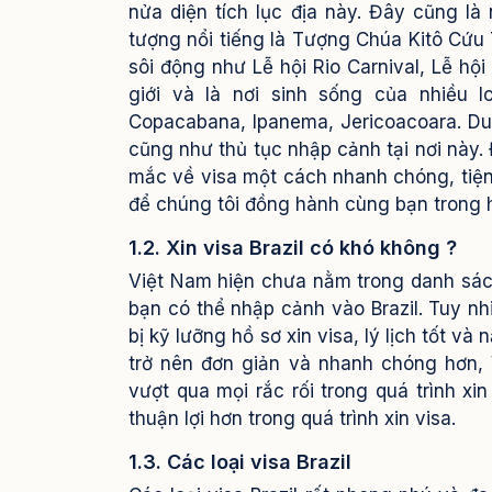
nửa diện tích lục địa này. Đây cũng là
tượng nổi tiếng là Tượng Chúa Kitô Cứu Th
sôi động như Lễ hội Rio Carnival, Lễ hội
giới và là nơi sinh sống của nhiều 
Copacabana, Ipanema, Jericoacoara.
Du
cũng như thủ tục nhập cảnh tại nơi này.
mắc về visa một cách nhanh chóng, tiện 
để chúng tôi đồng hành cùng bạn trong h
1.2. Xin visa Brazil có khó không ?
Việt Nam hiện chưa nằm trong danh sách 
bạn có thể nhập cảnh vào Brazil. Tuy nhi
bị kỹ lưỡng hồ sơ xin visa, lý lịch tốt và 
trở nên đơn giản và nhanh chóng hơn, 
vượt qua mọi rắc rối trong quá trình xin
thuận lợi hơn trong quá trình xin visa.
1.3. Các loại visa Brazil