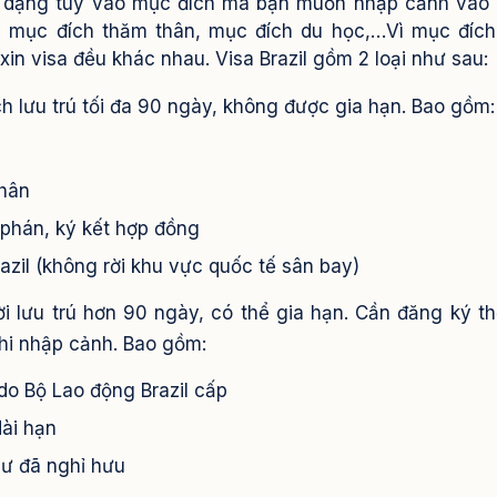
đa dạng tùy vào mục đích mà bạn muốn nhập cảnh vào B
h, mục đích thăm thân, mục đích du học,…Vì mục đíc
xin visa đều khác nhau.
Visa Brazil gồm 2 loại như sau:
h lưu trú tối đa 90 ngày, không được gia hạn.
Bao gồm:
thân
 phán, ký kết hợp đồng
azil (không rời khu vực quốc tế sân bay)
i lưu trú hơn 90 ngày, có thể gia hạn. Cần đăng ký t
hi nhập cảnh. Bao gồm:
do Bộ Lao động Brazil cấp
ài hạn
cư đã nghỉ hưu