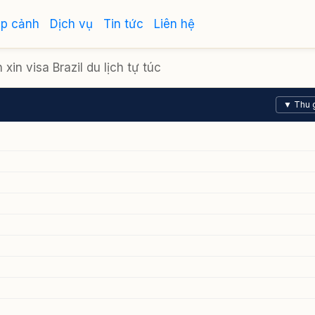
ập cảnh
Dịch vụ
Tin tức
Liên hệ
xin visa Brazil du lịch tự túc
▼ Thu 