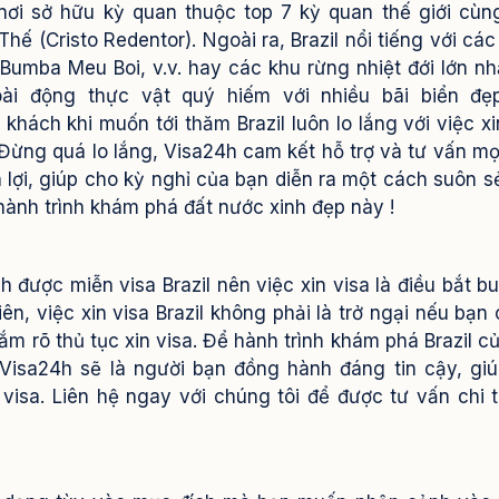
 nơi sở hữu kỳ quan thuộc top 7 kỳ quan thế giới cùn
ế (Cristo Redentor). Ngoài ra, Brazil nổi tiếng với các 
 Bumba Meu Boi, v.v. hay các khu rừng nhiệt đới lớn nh
loài động thực vật quý hiếm với nhiều bãi biển đẹ
 khách khi muốn tới thăm Brazil luôn lo lắng với việc xi
 Đừng quá lo lắng, Visa24h cam kết hỗ trợ và tư vấn mọ
lợi, giúp cho kỳ nghỉ của bạn diễn ra một cách suôn s
ành trình khám phá đất nước xinh đẹp này !
được miễn visa Brazil nên việc xin visa là điều bắt b
ên, việc xin visa Brazil không phải là trở ngại nếu bạn
nắm rõ thủ tục xin visa.
Để hành trình khám phá Brazil c
Visa24h sẽ là người bạn đồng hành đáng tin cậy, gi
 visa. Liên hệ ngay với chúng tôi để được tư vấn chi t