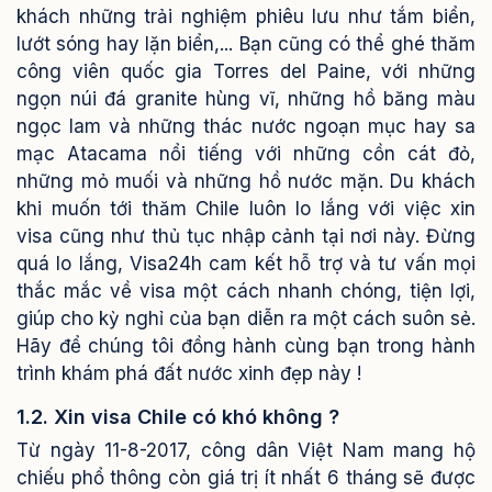
khách những trải nghiệm phiêu lưu như tắm biển,
lướt sóng hay lặn biển,... Bạn cũng có thể ghé thăm
công viên quốc gia Torres del Paine, với những
ngọn núi đá granite hùng vĩ, những hồ băng màu
ngọc lam và những thác nước ngoạn mục hay sa
mạc Atacama nổi tiếng với những cồn cát đỏ,
những mỏ muối và những hồ nước mặn.
Du khách
khi muốn tới thăm Chile luôn lo lắng với việc xin
visa cũng như thủ tục nhập cảnh tại nơi này. Đừng
quá lo lắng, Visa24h cam kết hỗ trợ và tư vấn mọi
thắc mắc về visa một cách nhanh chóng, tiện lợi,
giúp cho kỳ nghỉ của bạn diễn ra một cách suôn sẻ.
Hãy để chúng tôi đồng hành cùng bạn trong hành
trình khám phá đất nước xinh đẹp này !
1.2. Xin visa Chile có khó không ?
Từ ngày 11-8-2017, công dân Việt Nam mang hộ
chiếu phổ thông còn giá trị ít nhất 6 tháng sẽ được