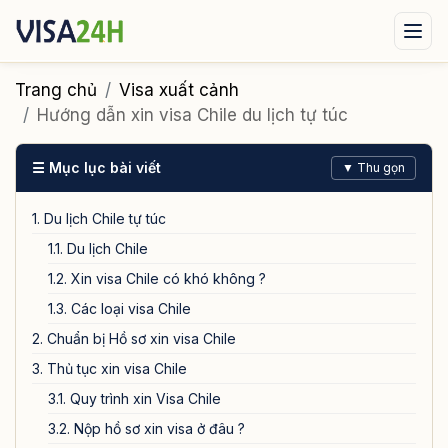
Visa xuất cảnh
Visa nhập cảnh
Dịch vụ
Trang chủ
Visa xuất cảnh
Hướng dẫn xin visa Chile du lịch tự túc
Tin tức
Liên hệ
☰ Mục lục bài viết
▼ Thu gọn
Tư vấn ngay qua Zalo
1. Du lịch Chile tự túc
1.1. Du lịch Chile
1.2. Xin visa Chile có khó không ?
1.3. Các loại visa Chile
2. Chuẩn bị Hồ sơ xin visa Chile
3. Thủ tục xin visa Chile
3.1. Quy trình xin Visa Chile
3.2. Nộp hồ sơ xin visa ở đâu ?