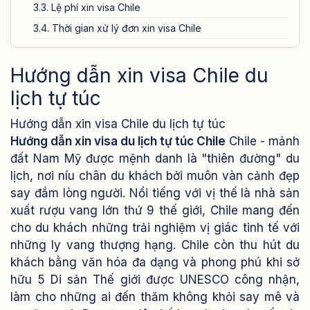
3.3. Lệ phí xin visa Chile
3.4. Thời gian xử lý đơn xin visa Chile
4. Các lưu ý quan trọng khi xin visa Chile du lịch tự túc
Hướng dẫn xin visa Chile du
5. Dịch vụ xin visa Chile của Visa24h.vn
lịch tự túc
Hướng dẫn xin visa Chile du lịch tự túc
Hướng dẫn xin visa du lịch tự túc Chile
Chile - mảnh
đất Nam Mỹ được mệnh danh là "thiên đường" du
lịch, nơi níu chân du khách bởi muôn vàn cảnh đẹp
say đắm lòng người. Nổi tiếng với vị thế là nhà sản
xuất rượu vang lớn thứ 9 thế giới, Chile mang đến
cho du khách những trải nghiệm vị giác tinh tế với
những ly vang thượng hạng. Chile còn thu hút du
khách bằng văn hóa đa dạng và phong phú khi sở
hữu 5 Di sản Thế giới được UNESCO công nhận,
làm cho những ai đến thăm không khỏi say mê và