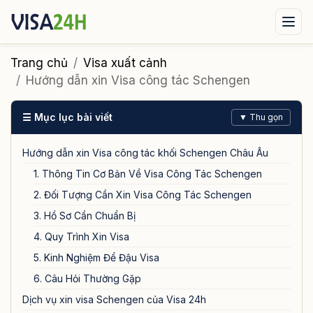
Visa xuất cảnh
Visa nhập cảnh
Dịch vụ
Trang chủ
Visa xuất cảnh
Hướng dẫn xin Visa công tác Schengen
Tin tức
Liên hệ
☰ Mục lục bài viết
▼ Thu gọn
Tư vấn ngay qua Zalo
Hướng dẫn xin Visa công tác khối Schengen Châu Âu
1. Thông Tin Cơ Bản Về Visa Công Tác Schengen
2. Đối Tượng Cần Xin Visa Công Tác Schengen
3. Hồ Sơ Cần Chuẩn Bị
4. Quy Trình Xin Visa
5. Kinh Nghiệm Để Đậu Visa
6. Câu Hỏi Thường Gặp
Dịch vụ xin visa Schengen của Visa 24h