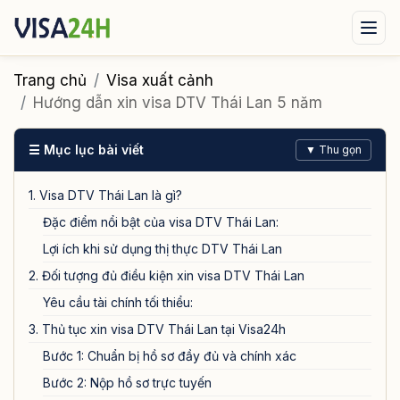
Visa xuất cảnh
Visa nhập cảnh
Dịch vụ
Trang chủ
Visa xuất cảnh
Hướng dẫn xin visa DTV Thái Lan 5 năm
Tin tức
Liên hệ
☰ Mục lục bài viết
▼ Thu gọn
Tư vấn ngay qua Zalo
1. Visa DTV Thái Lan là gì?
Đặc điểm nổi bật của visa DTV Thái Lan:
Lợi ích khi sử dụng thị thực DTV Thái Lan
2. Đối tượng đủ điều kiện xin visa DTV Thái Lan
Yêu cầu tài chính tối thiểu:
3. Thủ tục xin visa DTV Thái Lan tại Visa24h
Bước 1: Chuẩn bị hồ sơ đầy đủ và chính xác
Bước 2: Nộp hồ sơ trực tuyến