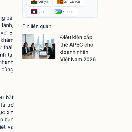
ng bãi
 lánh,
Tin liên quan
với El
Điều kiện cấp
, khám
thẻ APEC cho
 thái.
doanh nhân
nh tại
Việt Nam 2026
 nhanh
h cùng
ều bắt
là trở
ục xin
úp bạn
iết và