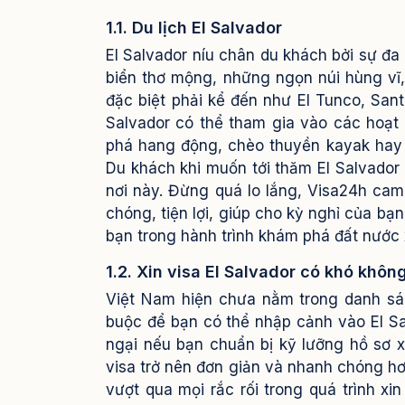
1.1. Du lịch El Salvador
El Salvador níu chân du khách bởi sự đa
biển thơ mộng, những ngọn núi hùng vĩ,
đặc biệt phải kể đến như El Tunco, San
Salvador có thể tham gia vào các hoạt 
phá hang động, chèo thuyền kayak hay đ
Du khách khi muốn tới thăm El Salvador l
nơi này. Đừng quá lo lắng, Visa24h cam
chóng, tiện lợi, giúp cho kỳ nghỉ của b
bạn trong hành trình khám phá đất nước 
1.2. Xin visa El Salvador có khó khôn
Việt Nam hiện chưa nằm trong danh sách
buộc để bạn có thể nhập cảnh vào El Salv
ngại nếu bạn chuẩn bị kỹ lưỡng hồ sơ xin
visa trở nên đơn giản và nhanh chóng hơ
vượt qua mọi rắc rối trong quá trình xin