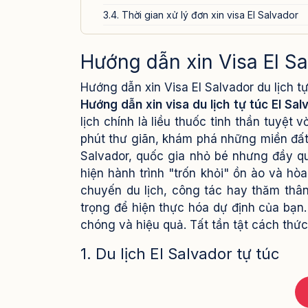
3.4. Thời gian xử lý đơn xin visa El Salvador
4. Các lưu ý quan trọng khi xin visa El Salvador d
Hướng dẫn xin Visa El Sal
5. Dịch vụ xin visa El Salvador của Visa24h.vn
Hướng dẫn xin Visa El Salvador du lịch tự
Hướng dẫn xin visa du lịch tự túc El Sal
lịch chính là liều thuốc tinh thần tuyệt
phút thư giãn, khám phá những miền đất
Salvador, quốc gia nhỏ bé nhưng đầy qu
hiện hành trình "trốn khỏi" ồn ào và hò
chuyến du lịch, công tác hay thăm thân
trọng để hiện thực hóa dự định của bạn
chóng và hiệu quả. Tất tần tật cách thức x
1. Du lịch El Salvador tự túc