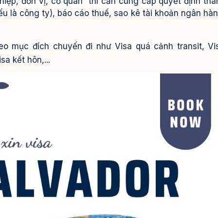
hiệp, đơn vị, cơ quan thì cần cung cấp quyết định thà
ếu là công ty), báo cáo thuế, sao kê tài khoản ngân hà
heo mục đích chuyến đi như Visa quá cảnh transit, Vi
sa kết hôn,...