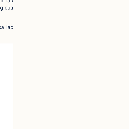
nh lập
ng của
sa lao