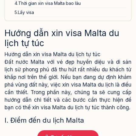
4.Thời gian xin visa Malta bao lâu
5.Lấy visa
V. Mẹo tăng tỷ lệ đạt visa Malta
Hướng dẫn xin visa Malta du
Cần tư vấn Dịch vụ xin visa Malta của Visa24h
lịch tự túc
Hướng dẫn xin visa Malta du lịch tự túc
Đất nước Malta với vẻ đẹp huyền diệu và di sản
lịch sử phong phú đã thu hút rất nhiều du khách từ
khắp nơi trên thế giới. Nếu bạn đang dự định khám
phá vùng đất này, việc xin visa Malta du lịch là điều
cần thiết. Trong phần này, chúng ta sẽ cung cấp
hướng dẫn chi tiết và các bước cần thực hiện để
bạn có thể xin visa Malta du lịch tự túc thành công.
I. Điểm đến du lịch Malta