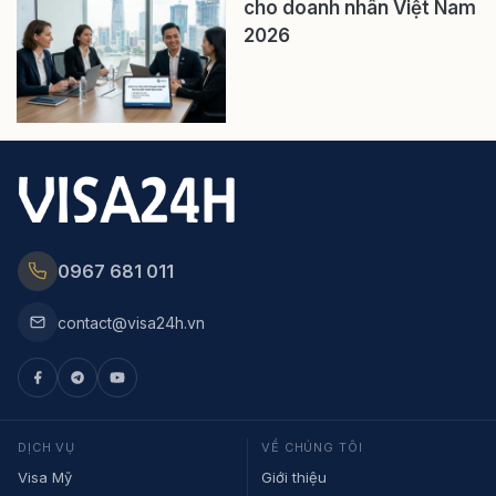
cho doanh nhân Việt Nam
2026
0967 681 011
contact@visa24h.vn
DỊCH VỤ
VỀ CHÚNG TÔI
Visa Mỹ
Giới thiệu