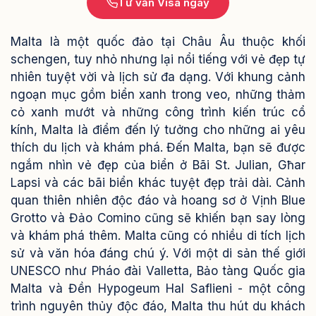
Tư vấn Visa ngay
Malta là một quốc đảo tại Châu Âu thuộc khối
schengen, tuy nhỏ nhưng lại nổi tiếng với vẻ đẹp tự
nhiên tuyệt vời và lịch sử đa dạng. Với khung cảnh
ngoạn mục gồm biển xanh trong veo, những thảm
cỏ xanh mướt và những công trình kiến trúc cổ
kính, Malta là điểm đến lý tưởng cho những ai yêu
thích du lịch và khám phá. Đến Malta, bạn sẽ được
ngắm nhìn vẻ đẹp của biển ở Bãi St. Julian, Għar
Lapsi và các bãi biển khác tuyệt đẹp trải dài. Cảnh
quan thiên nhiên độc đáo và hoang sơ ở Vịnh Blue
Grotto và Đảo Comino cũng sẽ khiến bạn say lòng
và khám phá thêm. Malta cũng có nhiều di tích lịch
sử và văn hóa đáng chú ý. Với một di sản thế giới
UNESCO như Pháo đài Valletta, Bảo tàng Quốc gia
Malta và Đền Hypogeum Hal Saflieni - một công
trình nguyên thủy độc đáo, Malta thu hút du khách