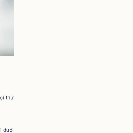
ọi thứ
i dưới