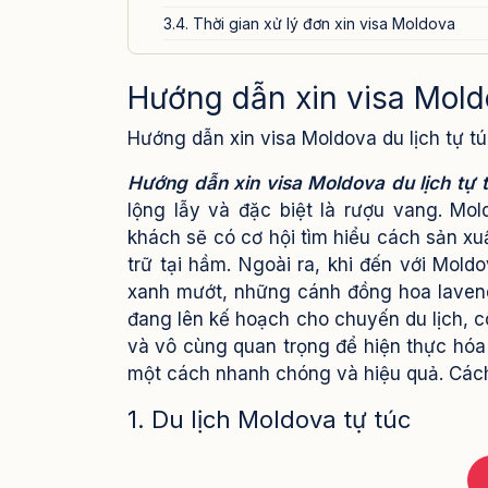
3.4. Thời gian xử lý đơn xin visa Moldova
4. Các lưu ý quan trọng khi xin visa Moldova du 
Hướng dẫn xin visa Moldo
5. Dịch vụ xin visa Moldova của Visa24h.vn
Hướng dẫn xin visa Moldova du lịch tự t
Hướng dẫn xin visa Moldova du lịch tự 
lộng lẫy và đặc biệt là rượu vang. Mo
khách sẽ có cơ hội tìm hiểu cách sản x
trữ tại hầm. Ngoài ra, khi đến với Mo
xanh mướt, những cánh đồng hoa lavend
đang lên kế hoạch cho chuyến du lịch, c
và vô cùng quan trọng để hiện thực hóa
một cách nhanh chóng và hiệu quả. Cách t
1. Du lịch Moldova tự túc