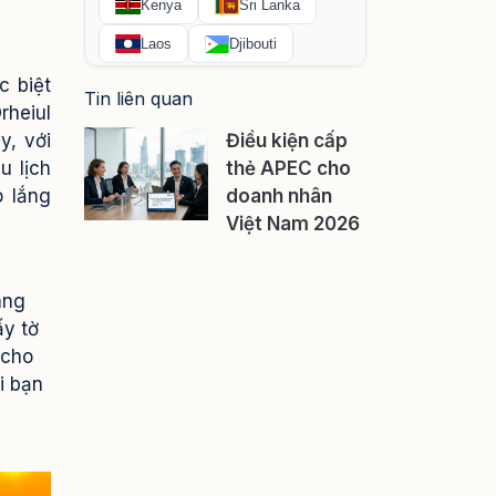
c biệt
Tin liên quan
rheiul
y, với
Điều kiện cấp
u lịch
thẻ APEC cho
o lắng
doanh nhân
Việt Nam 2026
àng
ấy tờ
 cho
i bạn