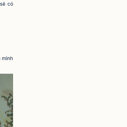
 sẽ có
à mình