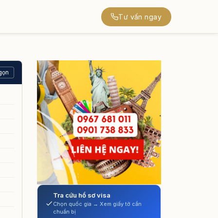
Tư vấn ngay
gọn
Tra cứu hồ sơ visa
Chọn quốc gia → Xem giấy tờ cần
chuẩn bị