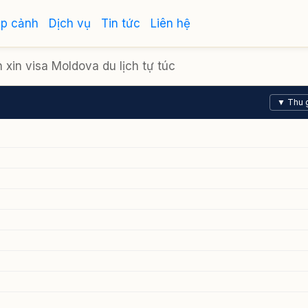
ập cảnh
Dịch vụ
Tin tức
Liên hệ
xin visa Moldova du lịch tự túc
▼ Thu 