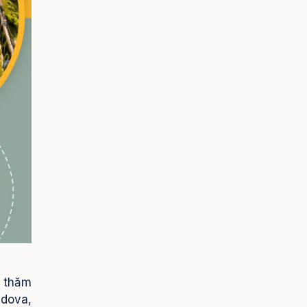
é thăm
ldova,