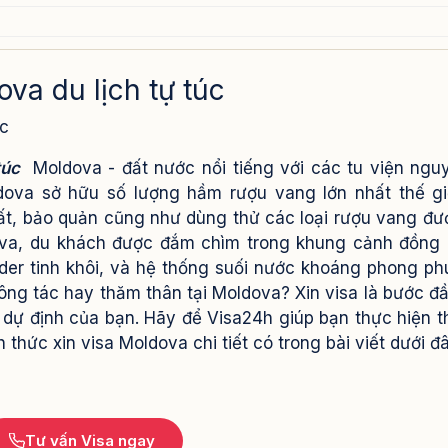
lịch tự túc
va du lịch tự túc
úc
túc
Moldova - đất nước nổi tiếng với các tu viện ngu
ldova sở hữu số lượng hầm rượu vang lớn nhất thế gi
uất, bảo quản cũng như dùng thử các loại rượu vang đư
ldova, du khách được đắm chìm trong khung cảnh đồng
er tinh khôi, và hệ thống suối nước khoáng phong ph
ông tác hay thăm thân tại Moldova? Xin visa là bước đầ
 dự định của bạn. Hãy để Visa24h giúp bạn thực hiện t
hức xin visa Moldova chi tiết có trong bài viết dưới đâ
Tư vấn Visa ngay