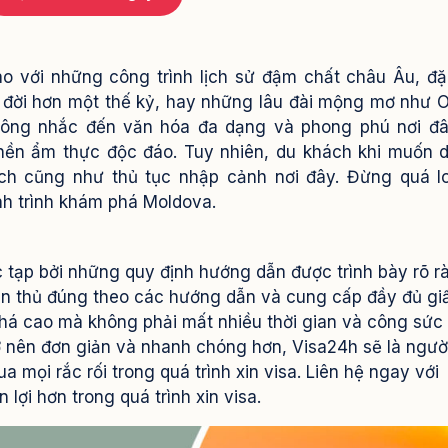
o với những công trình lịch sử đậm chất châu Âu, đặ
 đời hơn một thế kỷ, hay những lâu đài mộng mơ như O
ông nhắc đến văn hóa đa dạng và phong phú nơi đâ
 nền ẩm thực độc đáo.
Tuy nhiên, du khách khi muốn d
lịch cũng như thủ tục nhập cảnh nơi đây. Đừng quá l
h trình khám phá Moldova.
c tạp bởi những quy định hướng dẫn được trình bày rõ r
uân thủ đúng theo các hướng dẫn và cung cấp đầy đủ gi
khá cao mà không phải mất nhiều thời gian và công sức
rở nên đơn giản và nhanh chóng hơn, Visa24h sẽ là ngườ
 mọi rắc rối trong quá trình xin visa. Liên hệ ngay với
 lợi hơn trong quá trình xin visa.