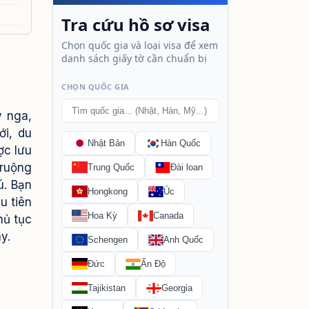
y nga,
ới, du
ợc lưu
 ruộng
ú.
Bạn
u tiên
hủ tục
y.