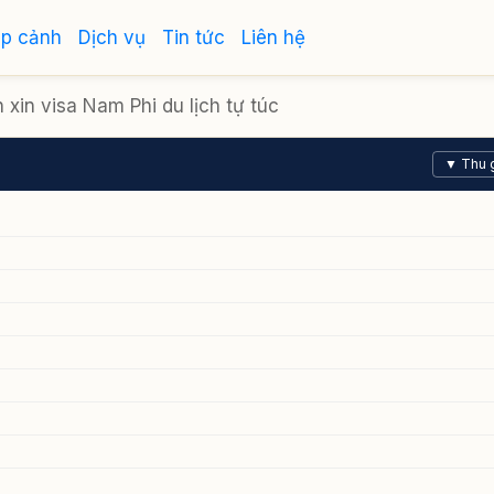
ập cảnh
Dịch vụ
Tin tức
Liên hệ
xin visa Nam Phi du lịch tự túc
▼ Thu 