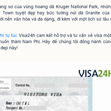
oang sơ của vùng hoang dã Kruger National Park, nhữ
e Town tuyệt đẹp hay bức tường núi đá Granite của
i nền văn hóa và đa dạng, đi kèm với một lịch sử lâu 
hi tự túc
Visa24h cam kết hỗ trợ và tư vấn về visa mộ
 muốn thăm Nam Phi. Hãy để chúng tôi đồng hành cù
 đẹp này!