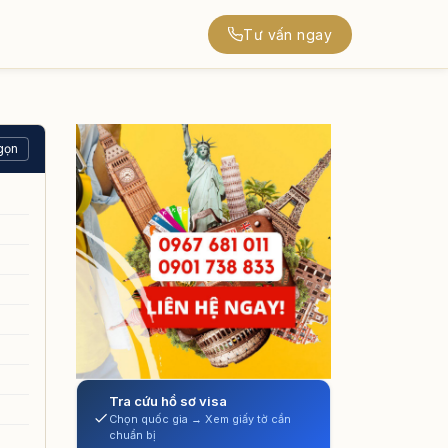
Tư vấn ngay
gọn
Tra cứu hồ sơ visa
Chọn quốc gia → Xem giấy tờ cần
chuẩn bị