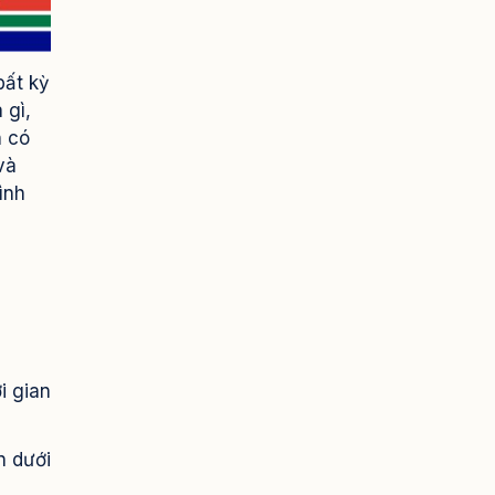
bất kỳ
 gì,
n có
và
ình
i gian
n dưới