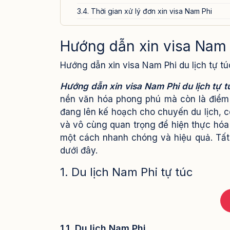
3.4. Thời gian xử lý đơn xin visa Nam Phi
4. Các lưu ý quan trọng khi xin visa Nam Phi du l
Hướng dẫn xin visa Nam P
5. Dịch vụ xin visa Nam Phi của Visa24h.vn
Hướng dẫn xin visa Nam Phi du lịch tự t
Hướng dẫn xin visa Nam Phi du lịch tự 
nền văn hóa phong phú mà còn là điểm 
đang lên kế hoạch cho chuyến du lịch, c
và vô cùng quan trọng để hiện thực hóa
một cách nhanh chóng và hiệu quả. Tất t
dưới đây.
1. Du lịch Nam Phi tự túc
1.1. Du lịch Nam Phi