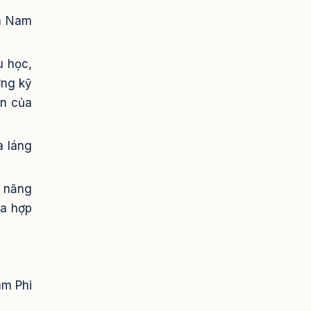
ến Nam
u học,
ờng kỹ
an của
a láng
ỹ năng
ủa hợp
am Phi