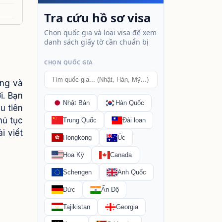
ạng và
i. Bạn
u tiên
hủ tục
i viết