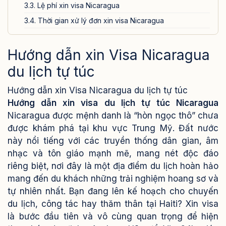
3.3. Lệ phí xin visa Nicaragua
3.4. Thời gian xử lý đơn xin visa Nicaragua
4. Các lưu ý quan trọng khi xin visa Nicaragua du lịch tự
túc
Hướng dẫn xin Visa Nicaragua
5. Dịch vụ xin visa Nicaragua của Visa24h.vn
du lịch tự túc
Hướng dẫn xin Visa Nicaragua du lịch tự túc
Hướng dẫn xin visa du lịch tự túc Nicaragua
Nicaragua được mệnh danh là “hòn ngọc thô” chưa
được khám phá tại khu vực Trung Mỹ. Đất nước
này nổi tiếng với các truyền thống dân gian, âm
nhạc và tôn giáo mạnh mẽ, mang nét độc đáo
riêng biệt, nơi đây là một địa điểm du lịch hoàn hảo
mang đến du khách những trải nghiệm hoang sơ và
tự nhiên nhất.
Bạn đang lên kế hoạch cho chuyến
du lịch, công tác hay thăm thân tại Haiti? Xin visa
là bước đầu tiên và vô cùng quan trọng để hiện