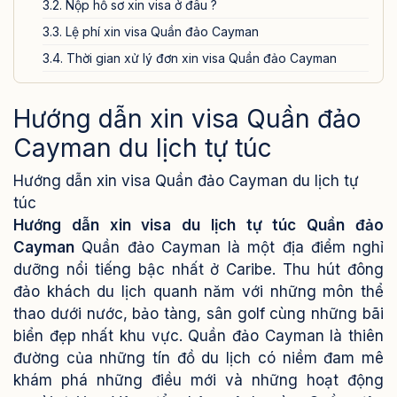
3.2. Nộp hồ sơ xin visa ở đâu ?
3.3. Lệ phí xin visa Quần đảo Cayman
3.4. Thời gian xử lý đơn xin visa Quần đảo Cayman
4. Các lưu ý quan trọng khi xin visa Quần đảo Cayman du
lịch tự túc
Hướng dẫn xin visa Quần đảo
5. Dịch vụ xin visa Quần đảo Cayman của Visa24h.vn
Cayman du lịch tự túc
Hướng dẫn xin visa Quần đảo Cayman du lịch tự
túc
Hướng dẫn xin visa du lịch tự túc Quần đảo
Cayman
Quần đảo Cayman là một địa điểm nghỉ
dưỡng nổi tiếng bậc nhất ở Caribe. Thu hút đông
đảo khách du lịch quanh năm với những môn thể
thao dưới nước, bảo tàng, sân golf cùng những bãi
biển đẹp nhất khu vực. Quần đảo Cayman là thiên
đường của những tín đồ du lịch có niềm đam mê
khám phá những điều mới và những hoạt động