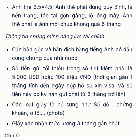
Ảnh thẻ 3.5×4.5. Ảnh thẻ phải đúng quy định, là
nền trắng, tóc tai gọn gàng, lộ lông mày. Ảnh
thẻ phải là ảnh mới chụp không quá 6 tháng !
Thông tin chứng minh năng lực tài chính
Cần bản gốc và bản dịch bằng tiếng Anh có dấu
công chứng của nhà nước
Số tiền gửi tối thiểu trong sổ tiết kiệm phải là
5.000 USD hoặc 100 triệu VNĐ (thời gian gần 1
tháng tính đến ngày nộp hồ sơ xin visa, và số
tiền này có kỳ hạn gửi phải từ 3 tháng trở lên).
Các loại giấy tờ bổ sung như Sổ đỏ , chứng
khoán, ô tô,… (photo)
Giấy xác nhận mức lương 3 tháng gần nhất.
Chú ý: