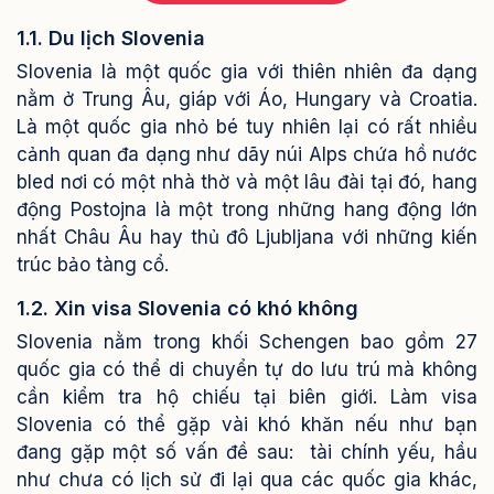
1.1. Du lịch Slovenia
Slovenia là một quốc gia với thiên nhiên đa dạng
nằm ở Trung Âu, giáp với Áo, Hungary và Croatia.
Là một quốc gia nhỏ bé tuy nhiên lại có rất nhiều
cảnh quan đa dạng như dãy núi Alps chứa hồ nước
bled nơi có một nhà thờ và một lâu đài tại đó, hang
động Postojna là một trong những hang động lớn
nhất Châu Âu hay thủ đô Ljubljana với những kiến
trúc bảo tàng cổ.
1.2. Xin visa Slovenia có khó không
Slovenia nằm trong khối Schengen bao gồm 27
quốc gia có thể di chuyển tự do lưu trú mà không
cần kiểm tra hộ chiếu tại biên giới. Làm visa
Slovenia có thể gặp vài khó khăn n
ếu như bạn
đang gặp một số vấn đề sau: tài chính yếu, hầu
như chưa có lịch sử đi lại qua các quốc gia khác,