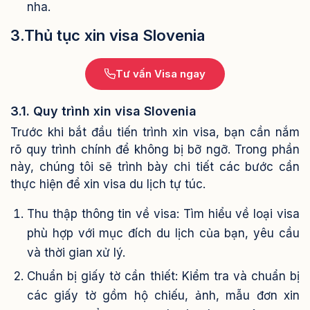
nha.
3.Thủ tục xin visa Slovenia
Tư vấn Visa ngay
3.1. Quy trình xin visa Slovenia
Trước khi bắt đầu tiến trình xin visa, bạn cần nắm
rõ quy trình chính để không bị bỡ ngỡ. Trong phần
này, chúng tôi sẽ trình bày chi tiết các bước cần
thực hiện để xin visa du lịch tự túc.
Thu thập thông tin về visa: Tìm hiểu về loại visa
phù hợp với mục đích du lịch của bạn, yêu cầu
và thời gian xử lý.
Chuẩn bị giấy tờ cần thiết: Kiểm tra và chuẩn bị
các giấy tờ gồm hộ chiếu, ảnh, mẫu đơn xin