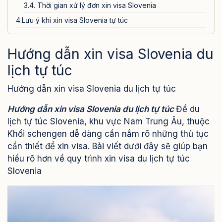
3.4. Thời gian xử lý đơn xin visa Slovenia
4.Lưu ý khi xin visa Slovenia tự túc
Dịch xin visa của Visa24h.vn
Hướng dẫn xin visa Slovenia du
lịch tự túc
Hướng dẫn xin visa Slovenia du lịch tự túc
Hướng dẫn xin visa Slovenia du lịch tự túc
Để du
lịch tự túc Slovenia, khu vực Nam Trung Âu, thuộc
Khối schengen dễ dàng cần nắm rõ những thủ tục
cần thiết để xin visa. Bài viết dưới đây sẽ giúp bạn
hiểu rõ hơn về quy trình xin visa du lịch tự túc
Slovenia