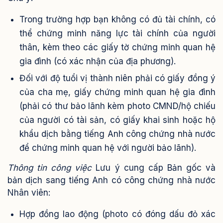
Trong trường hợp bạn không có đủ tài chính, có
thể chứng minh năng lực tài chính của người
thân, kèm theo các giấy tờ chứng minh quan hệ
gia đình (có xác nhận của địa phương).
Đối với độ tuổi vị thành niên phải có giấy đồng ý
của cha mẹ, giấy chứng minh quan hệ gia đình
(phải có thư bảo lãnh kèm photo CMND/hộ chiếu
của người có tài sản, có giấy khai sinh hoặc hộ
khẩu dịch bằng tiếng Anh công chứng nhà nước
để chứng minh quan hệ với người bảo lãnh).
Thông tin công việc
Lưu ý cung cấp Bản gốc và
bản dịch sang tiếng Anh có công chứng nhà nước
Nhân viên:
Hợp đồng lao động (photo có đóng dấu đỏ xác