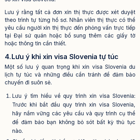
Lưu ý rằng tất cả đơn xin thị thực được xét duyệt
theo trình tự từng hồ sơ. Nhân viên thị thực có thể
yêu cầu người xin thị thực đến phỏng vấn trực tiếp
tại Đại sứ quán hoặc bổ sung thêm các giấy tờ
hoặc thông tin cần thiết.
4.Lưu ý khi xin visa Slovenia tự túc
Một số lưu ý quan trọng khi xin visa Slovenia du
lịch tự túc và những điều cần tránh để đảm bảo
chuyến đi suôn sẻ.
Lưu ý tìm hiểu về quy trình xin visa Slovenia:
Trước khi bắt đầu quy trình xin visa Slovenia,
hãy nắm vững các yêu cầu và quy trình cụ thể
để đảm bảo bạn không bỏ sót bất kỳ thủ tục
nào.