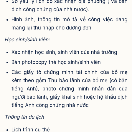
Sơ yếu lý lịch có xác nhận địa phương ( và bản
dịch công chứng của nhà nước).
Hình ảnh, thông tin mô tả về công việc đang
mang lại thu nhập cho đương đơn
Học sinh/sinh viên:
Xác nhận học sinh, sinh viên của nhà trường
Bản photocopy thẻ học sinh/sinh viên
Các giấy tờ chứng minh tài chính của bố mẹ
kèm theo gồm Thư bảo lãnh của bố mẹ (có bản
tiếng Anh), photo chứng minh nhân dân của
người bảo lãnh, giấy khai sinh hoặc hộ khẩu dịch
tiếng Anh công chứng nhà nước
Thông tin du lịch
Lịch trình cụ thể