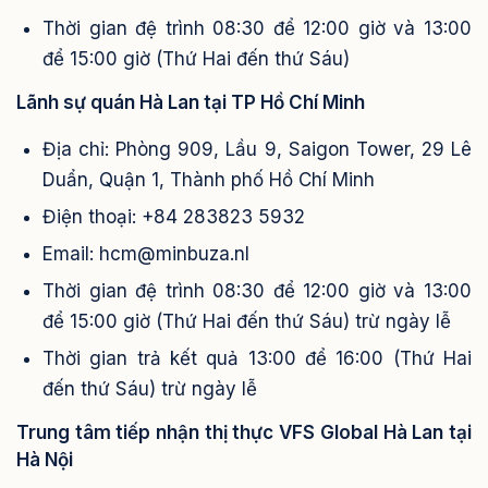
Thời gian đệ trình 08:30 để 12:00 giờ và 13:00
để 15:00 giờ (Thứ Hai đến thứ Sáu)
Lãnh sự quán Hà Lan tại TP Hồ Chí Minh
Địa chỉ:
Phòng 909, Lầu 9, Saigon Tower, 29 Lê
Duẩn, Quận 1, Thành phố Hồ Chí Minh
Điện thoại: +84 283823 5932
Email: hcm@minbuza.nl
Thời gian đệ trình 08:30 để 12:00 giờ và 13:00
để 15:00 giờ (Thứ Hai đến thứ Sáu) trừ ngày lễ
Thời gian trả kết quả 13:00 để 16:00 (Thứ Hai
đến thứ Sáu) trừ ngày lễ
Trung tâm tiếp nhận thị thực VFS Global Hà Lan tại
Hà Nội