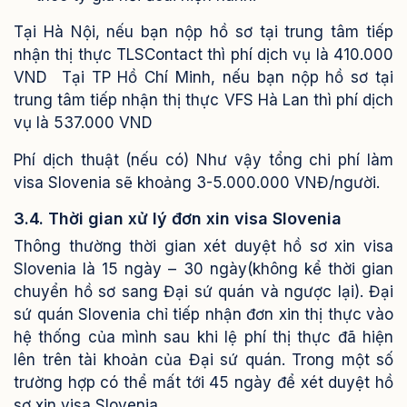
Tại Hà Nội, nếu bạn nộp hồ sơ tại trung tâm tiếp
nhận thị thực TLSContact thì phí dịch vụ là 410.000
VND
Tại TP Hồ Chí Minh, nếu bạn nộp hồ sơ tại
trung tâm tiếp nhận thị thực VFS Hà Lan thì phí dịch
vụ là 537.000 VND
Phí dịch thuật (nếu có)
Như vậy tổng chi phí làm
visa Slovenia sẽ khoảng 3-5.000.000 VNĐ/người.
3.4. Thời gian xử lý đơn xin visa Slovenia
Thông thường thời gian xét duyệt hồ sơ xin visa
Slovenia là 15 ngày – 30 ngày(không kể thời gian
chuyển hồ sơ sang Đại sứ quán và ngược lại). Đại
sứ quán Slovenia chỉ tiếp nhận đơn xin thị thực vào
hệ thống của mình sau khi lệ phí thị thực đã hiện
lên trên tài khoản của Đại sứ quán.
Trong một số
trường hợp có thể mất tới 45 ngày để xét duyệt hồ
sơ xin visa Slovenia.