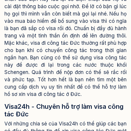
cài đặt thông báo cuộc gọi nhỡ. Để lỡ có bận gì lúc
họ gọi thì mình vẫn còn biết mà gọi lại nhé. Nếu họ
vào mua bảo hiểm để bổ sung vào visa thì có ngĩa
là bạn đã sắp có visa rồi đó. Chuẩn bị đầy đủ hành
trang và một tinh thần ổn định để lên đường thôi.
Mặc khác, visa đi công tác Đức thường rất phù hợp
cho bạn khi có chuyến công tác trong thời gian
ngắn hạn. Bạn cũng có thể sử dụng visa công tác
này để được đi lại trong các nước thuộc khối
Schengen. Quá trình để nộp đơn có thể sẽ rắc rối
và phức tạp. Tốt hơn hết là bạn nên tìm một bên
cung cấp dịch vụ uy tín nhất để có thể hỗ trợ làm
hồ sơ xin visa đi công tác ở Đức.
Visa24h - Chuyên hỗ trợ làm visa công
tác Đức
Với những chia sẻ của Visa24h có thể giúp các bạn
có đầy đủ thông tin để xin visa công tác Đức một