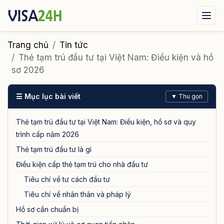
Visa xuất cảnh
Visa nhập cảnh
Dịch vụ
Trang chủ
Tin tức
Thẻ tạm trú đầu tư tại Việt Nam: Điều kiện và hồ
Tin tức
Liên hệ
sơ 2026
Tư vấn ngay qua Zalo
☰ Mục lục bài viết
▼ Thu gọn
Thẻ tạm trú đầu tư tại Việt Nam: Điều kiện, hồ sơ và quy
trình cấp năm 2026
Thẻ tạm trú đầu tư là gì
Điều kiện cấp thẻ tạm trú cho nhà đầu tư
Tiêu chí về tư cách đầu tư
Tiêu chí về nhân thân và pháp lý
Hồ sơ cần chuẩn bị