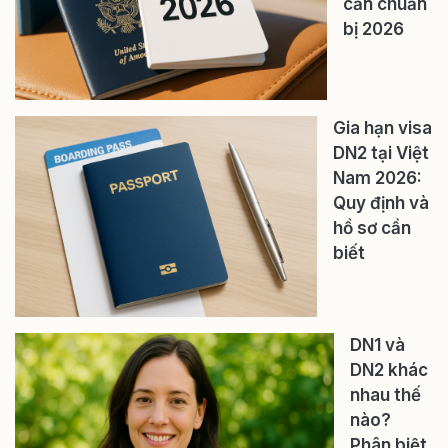
cần chuẩn
bị 2026
Gia hạn visa
DN2 tại Việt
Nam 2026:
Quy định và
hồ sơ cần
biết
DN1 và
DN2 khác
nhau thế
nào?
Phân biệt