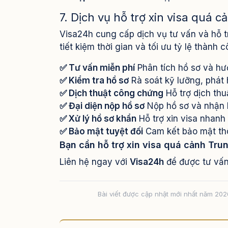
7. Dịch vụ hỗ trợ xin visa quá 
Visa24h cung cấp dịch vụ tư vấn và hỗ tr
tiết kiệm thời gian và tối ưu tỷ lệ thành c
✅ Tư vấn miễn phí
Phân tích hồ sơ và hư
✅ Kiểm tra hồ sơ
Rà soát kỹ lưỡng, phát 
✅ Dịch thuật công chứng
Hỗ trợ dịch thu
✅ Đại diện nộp hồ sơ
Nộp hồ sơ và nhận 
✅ Xử lý hồ sơ khẩn
Hỗ trợ xin visa nhanh
✅ Bảo mật tuyệt đối
Cam kết bảo mật thô
Bạn cần hỗ trợ xin visa quá cảnh Tr
Liên hệ ngay với
Visa24h
để được tư vấn 
Bài viết được cập nhật mới nhất năm 202