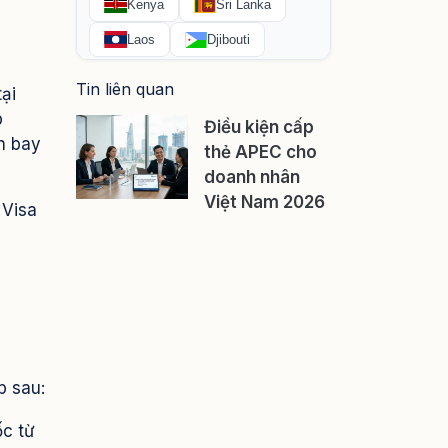
Tin liên quan
ại
p
Điều kiện cấp
n bay
thẻ APEC cho
doanh nhân
Việt Nam 2026
. Visa
p sau:
ốc từ