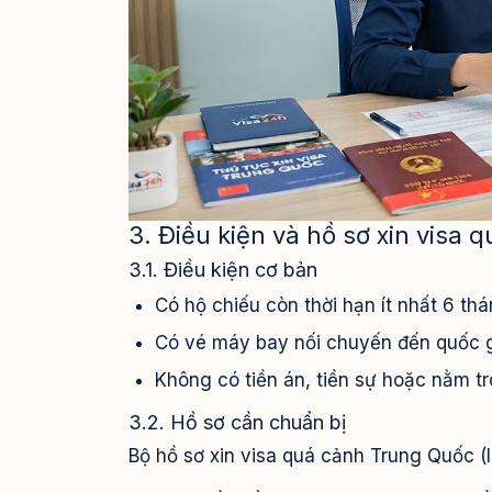
3. Điều kiện và hồ sơ xin visa
3.1. Điều kiện cơ bản
Có hộ chiếu còn thời hạn ít nhất 6 thán
Có vé máy bay nối chuyến đến quốc g
Không có tiền án, tiền sự hoặc nằm 
3.2. Hồ sơ cần chuẩn bị
Bộ hồ sơ xin visa quá cảnh Trung Quốc (