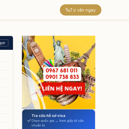
Tư vấn ngay
gọn
Tra cứu hồ sơ visa
Chọn quốc gia → Xem giấy tờ cần
chuẩn bị