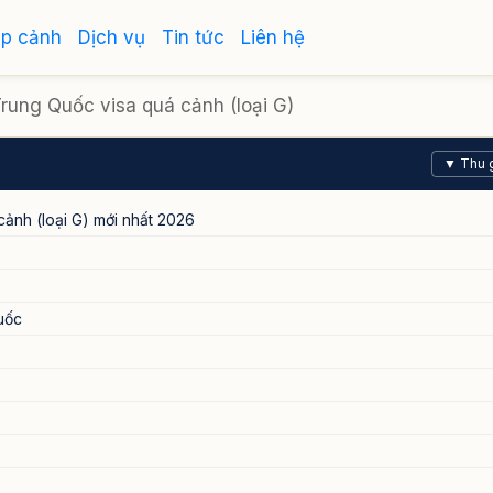
ập cảnh
Dịch vụ
Tin tức
Liên hệ
rung Quốc visa quá cảnh (loại G)
▼ Thu 
ảnh (loại G) mới nhất 2026
uốc