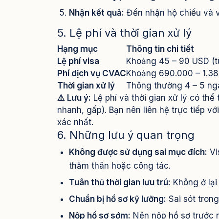
Nhận kết quả:
Đến nhận hộ chiếu và v
5. Lệ phí và thời gian xử lý
Hạng mục
Thông tin chi tiết
Lệ phí visa
Khoảng 45 – 90 USD (tù
Phí dịch vụ CVAC
Khoảng 690.000 – 1.380
Thời gian xử lý
Thông thường 4 – 5 ng
⚠️ Lưu ý:
Lệ phí và thời gian xử lý có thể 
nhanh, gấp). Bạn nên liên hệ trực tiếp v
xác nhất.
6. Những lưu ý quan trọng
Không được sử dụng sai mục đích:
Vi
thăm thân hoặc công tác.
Tuân thủ thời gian lưu trú:
Không ở lại 
Chuẩn bị hồ sơ kỹ lưỡng:
Sai sót trong
Nộp hồ sơ sớm:
Nên nộp hồ sơ trước ng