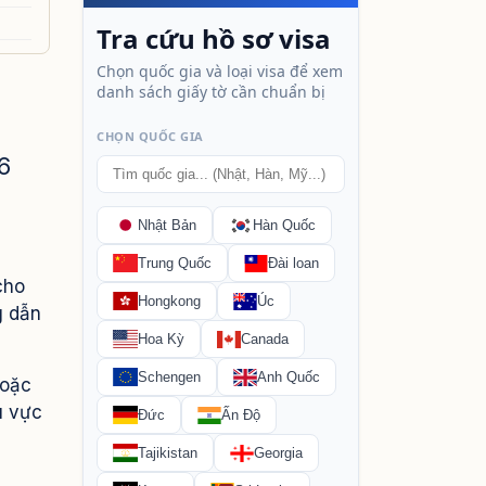
6
cho
g dẫn
hoặc
u vực