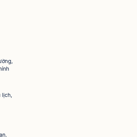
hường,
hính
lịch,
an.