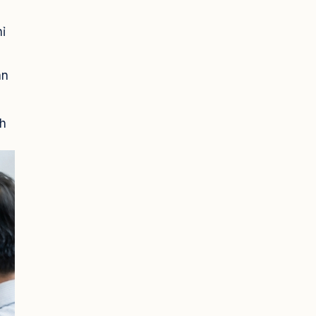
ỉ
ân
nh