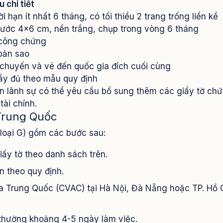
 chi tiết
i hạn ít nhất 6 tháng, có tối thiểu 2 trang trống liền kề
hước 4x6 cm, nền trắng, chụp trong vòng 6 tháng
công chứng
bản sao
 chuyến và vé đến quốc gia đích cuối cùng
ầy đủ theo mẫu quy định
n lãnh sự có thể yêu cầu bổ sung thêm các giấy tờ ch
ài chính.
 Trung Quốc
(loại G) gồm các bước sau:
ấy tờ theo danh sách trên.
 theo quy định.
a Trung Quốc (CVAC) tại Hà Nội, Đà Nẵng hoặc TP. Hồ 
 thường khoảng 4-5 ngày làm việc.