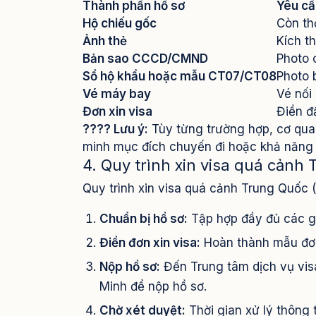
Thành phần hồ sơ
Yêu cầu
Hộ chiếu gốc
Còn thờ
Ảnh thẻ
Kích t
Bản sao CCCD/CMND
Photo 
Sổ hộ khẩu hoặc mẫu CT07/CT08
Photo 
Vé máy bay
Vé nối
Đơn xin visa
Điền đ
???? Lưu ý:
Tùy từng trường hợp, cơ qua
minh mục đích chuyến đi hoặc khả năng t
4. Quy trình xin visa quá cảnh
Quy trình xin visa quá cảnh Trung Quốc 
Chuẩn bị hồ sơ:
Tập hợp đầy đủ các gi
Điền đơn xin visa:
Hoàn thành mẫu đơn
Nộp hồ sơ:
Đến Trung tâm dịch vụ vis
Minh để nộp hồ sơ.
Chờ xét duyệt:
Thời gian xử lý thông