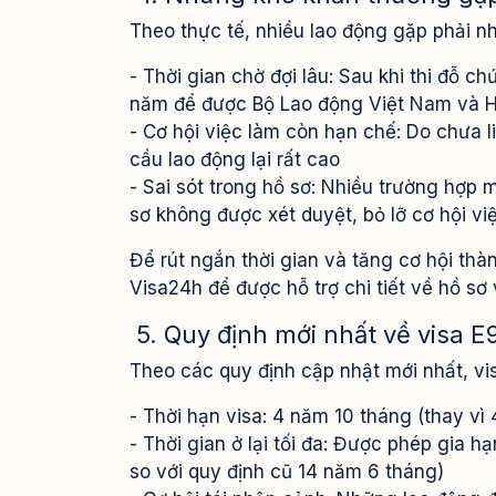
Theo thực tế, nhiều lao động gặp phải nh
- Thời gian chờ đợi lâu: Sau khi thi đỗ c
năm để được Bộ Lao động Việt Nam và H
- Cơ hội việc làm còn hạn chế: Do chưa l
cầu lao động lại rất cao
- Sai sót trong hồ sơ: Nhiều trường hợp 
sơ không được xét duyệt, bỏ lỡ cơ hội vi
Để rút ngắn thời gian và tăng cơ hội thàn
Visa24h để được hỗ trợ chi tiết về hồ sơ v
5. Quy định mới nhất về visa 
Theo các quy định cập nhật mới nhất, v
- Thời hạn visa: 4 năm 10 tháng (thay vì
- Thời gian ở lại tối đa: Được phép gia hạ
so với quy định cũ 14 năm 6 tháng)