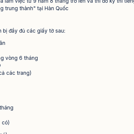
ã làm việc từ 9 năm 8 tháng trở lên và thi đỗ kỳ thi tiế
ng trung thành" tại Hàn Quốc
 bị đầy đủ các giấy tờ sau:
hân
ng vòng 6 tháng
D
cả các trang)
 tháng
 có)