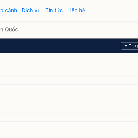
ập cảnh
Dịch vụ
Tin tức
Liên hệ
àn Quốc
▼ Thu 