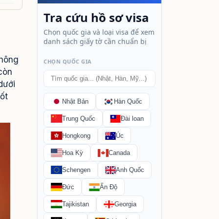
thông
 còn
dưới
ốt