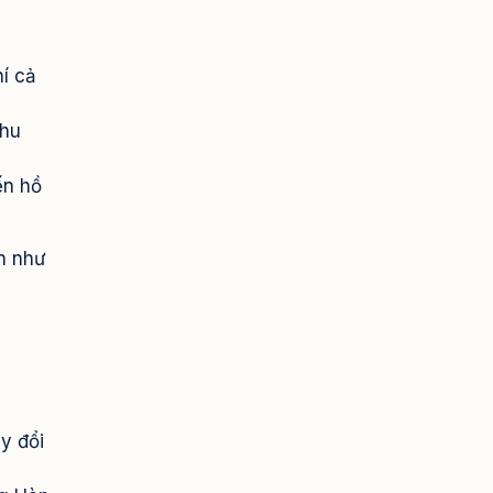
hí cả
nhu
ến hồ
ín như
ay đổi