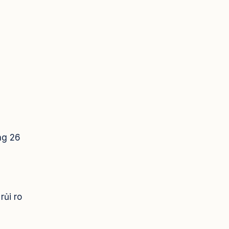
ng 26
rủi ro