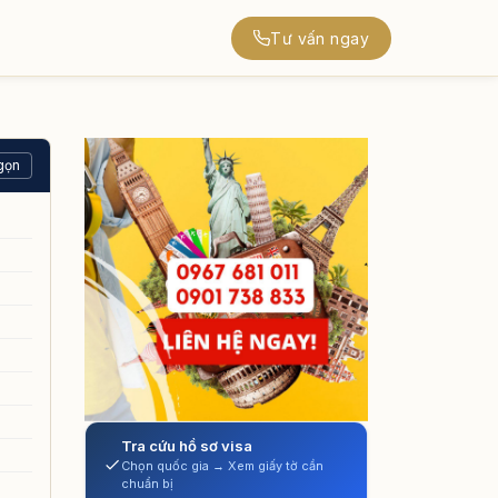
Tư vấn ngay
gọn
Tra cứu hồ sơ visa
Chọn quốc gia → Xem giấy tờ cần
chuẩn bị