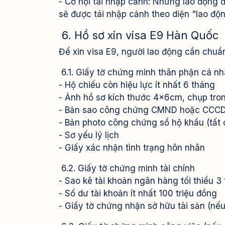
- Cơ hội tái nhập cảnh: Những lao động đ
sẽ được tái nhập cảnh theo diện "lao độ
6. Hồ sơ xin visa E9 Hàn Quốc
Để xin visa E9, người lao động cần chuẩn
6.1. Giấy tờ chứng minh thân phận cá n
- Hộ chiếu còn hiệu lực ít nhất 6 tháng
- Ảnh hồ sơ kích thước 4x6cm, chụp tro
- Bản sao công chứng CMND hoặc CCC
- Bản photo công chứng sổ hộ khẩu (tất 
- Sơ yếu lý lịch
- Giấy xác nhận tình trạng hôn nhân
6.2. Giấy tờ chứng minh tài chính
- Sao kê tài khoản ngân hàng tối thiểu 3
- Số dư tài khoản ít nhất 100 triệu đồng
- Giấy tờ chứng nhận sở hữu tài sản (nếu