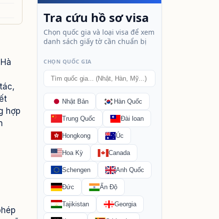
 Hà
tác,
ết
ng hợp
n
phép