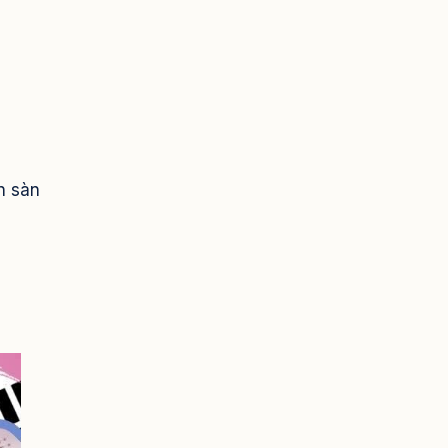
n sàn