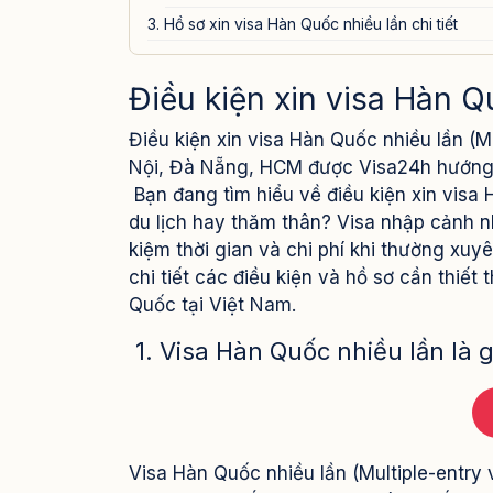
3. Hồ sơ xin visa Hàn Quốc nhiều lần chi tiết
Tùy theo hình thức nộp hồ sơ (qua công ty du
Điều kiện xin visa Hàn Q
B. Trường hợp cá nhân tự nộp
> Lưu ý quan trọng:
Điều kiện xin visa Hàn Quốc nhiều lần (M
4. Thời gian xử lý và lệ phí
Nội, Đà Nẵng, HCM được Visa24h hướng 
Visa24h – Đồng hành xin visa Hàn Quốc nhiều l
Bạn đang tìm hiểu về điều kiện xin visa
du lịch hay thăm thân? Visa nhập cảnh nhi
kiệm thời gian và chi phí khi thường xuy
chi tiết các điều kiện và hồ sơ cần thiế
Quốc tại Việt Nam.
1. Visa Hàn Quốc nhiều lần là g
Visa Hàn Quốc nhiều lần (Multiple-entry