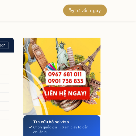
Tư vấn ngay
gọn
Tra cứu hồ sơ visa
Chọn quốc gia → Xem giấy tờ cần
chuẩn bị