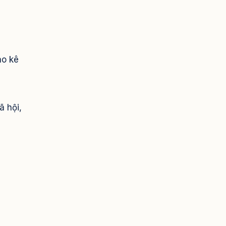
ao kê
ã hội,