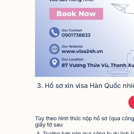
3. Hồ sơ xin visa Hàn Quốc nhiề
Tùy theo hình thức nộp hồ sơ (qua công
giấy tờ sau:
A. Trường hợp nộp qua công ty du lịch (