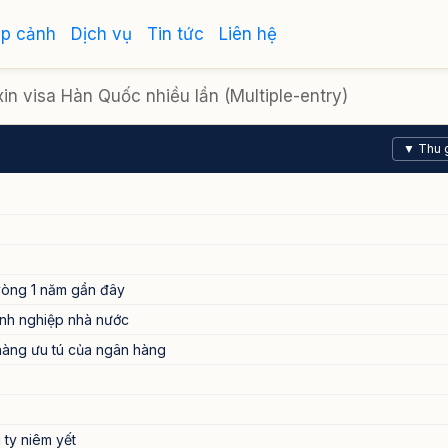
ập cảnh
Dịch vụ
Tin tức
Liên hệ
xin visa Hàn Quốc nhiều lần (Multiple-entry)
▼ Thu 
vòng 1 năm gần đây
nh nghiệp nhà nước
hàng ưu tú của ngân hàng
ty niêm yết