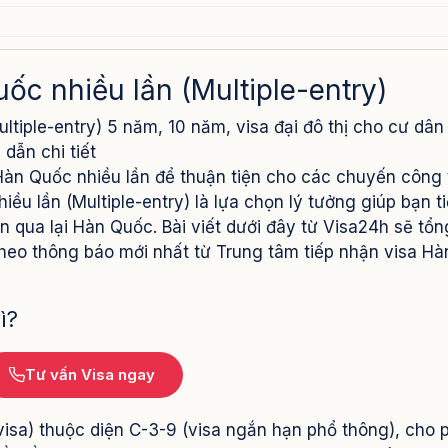
 lịch ủy quyền hoặc tự nộp), bạn cần chuẩn bị các giấy tờ sau:
uốc nhiều lần (Multiple-entry)
ultiple-entry) 5 năm, 10 năm, visa đại đô thị cho cư dân
dẫn chi tiết
ần thành công
 Hàn Quốc nhiều lần để thuận tiện cho các chuyến công 
ều lần (Multiple-entry) là lựa chọn lý tưởng giúp bạn ti
ên qua lại Hàn Quốc. Bài viết dưới đây từ Visa24h sẽ tổ
t theo thông báo mới nhất từ Trung tâm tiếp nhận visa Hà
ì?
Tư vấn Visa ngay
 visa) thuộc diện C-3-9 (visa ngắn hạn phổ thông), cho 