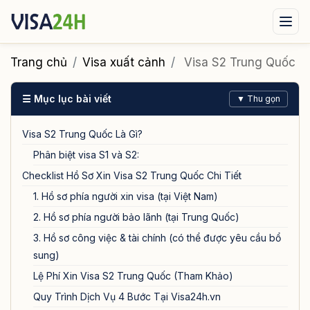
Visa xuất cảnh
Visa nhập cảnh
Dịch vụ
Trang chủ
Visa xuất cảnh
Visa S2 Trung Quốc
Tin tức
Liên hệ
☰ Mục lục bài viết
▼ Thu gọn
Tư vấn ngay qua Zalo
Visa S2 Trung Quốc Là Gì?
Phân biệt visa S1 và S2:
Checklist Hồ Sơ Xin Visa S2 Trung Quốc Chi Tiết
1. Hồ sơ phía người xin visa (tại Việt Nam)
2. Hồ sơ phía người bảo lãnh (tại Trung Quốc)
3. Hồ sơ công việc & tài chính (có thể được yêu cầu bổ
sung)
Lệ Phí Xin Visa S2 Trung Quốc (Tham Khảo)
Quy Trình Dịch Vụ 4 Bước Tại Visa24h.vn