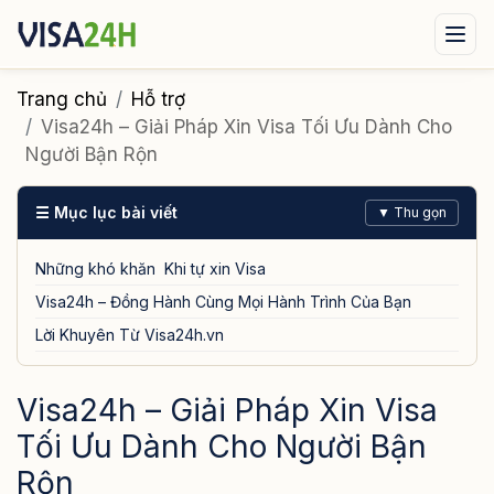
Visa xuất cảnh
Visa nhập cảnh
Dịch vụ
Trang chủ
Hỗ trợ
Visa24h – Giải Pháp Xin Visa Tối Ưu Dành Cho
Tin tức
Liên hệ
Người Bận Rộn
Tư vấn ngay qua Zalo
☰ Mục lục bài viết
▼ Thu gọn
Những khó khăn Khi tự xin Visa
Visa24h – Đồng Hành Cùng Mọi Hành Trình Của Bạn
Lời Khuyên Từ Visa24h.vn
Visa24h – Giải Pháp Xin Visa
Tối Ưu Dành Cho Người Bận
Rộn