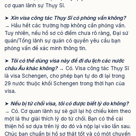
cơ quan lãnh sự Thụy Sĩ.
➤
Xin visa công tác Thụy Sĩ có phỏng vấn không?
→ Hầu hết các trường hợp không cần phỏng vấn.
Tuy nhiên, nếu hồ sơ có điểm chưa rõ ràng, Đại sứ
quán/Tổng lãnh sự quán có quyền yêu cầu bạn
phỏng vấn để xác minh thông tin.
➤
Tôi có thể dùng visa này để đi du lịch các nước
châu Âu khác không?
→ Có. Visa công tác Thụy Sĩ
là visa Schengen, cho phép bạn tự do đi lại trong
29 nước thuộc khối Schengen trong thời hạn của
visa.
➤
Nếu bị từ chối visa, tôi có được biết lý do không?
→ Có. Cơ quan lãnh sự sẽ gửi lại hộ chiếu kèm theo
một lá thư giải thích lý do từ chối. Bạn có thể cải
thiện hồ sơ dựa trên lý do đó và nộp lại vào lần sau.
Chúc bạn chuẩn bị hồ sơ thật tốt và có một chuyến