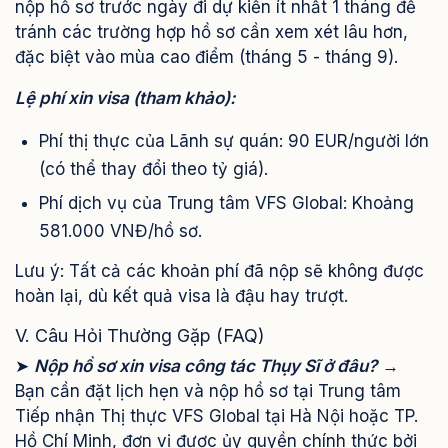
nộp hồ sơ trước ngày đi dự kiến ít nhất 1 tháng để
tránh các trường hợp hồ sơ cần xem xét lâu hơn,
đặc biệt vào mùa cao điểm (tháng 5 - tháng 9).
Lệ phí xin visa (tham khảo):
Phí thị thực của Lãnh sự quán: 90 EUR/người lớn
(có thể thay đổi theo tỷ giá).
Phí dịch vụ của Trung tâm VFS Global: Khoảng
581.000 VNĐ/hồ sơ.
Lưu ý: Tất cả các khoản phí đã nộp sẽ không được
hoàn lại, dù kết quả visa là đậu hay trượt.
V. Câu Hỏi Thường Gặp (FAQ)
➤
Nộp hồ sơ xin visa công tác Thụy Sĩ ở đâu?
→
Bạn cần đặt lịch hẹn và nộp hồ sơ tại Trung tâm
Tiếp nhận Thị thực VFS Global tại Hà Nội hoặc TP.
Hồ Chí Minh, đơn vị được ủy quyền chính thức bởi