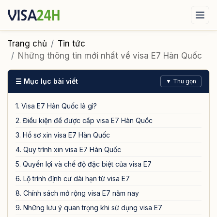
Visa xuất cảnh
Visa nhập cảnh
Dịch vụ
Trang chủ
Tin tức
Những thông tin mới nhất về visa E7 Hàn Quốc
Tin tức
Liên hệ
☰ Mục lục bài viết
▼ Thu gọn
Tư vấn ngay qua Zalo
1. Visa E7 Hàn Quốc là gì?
2. Điều kiện để được cấp visa E7 Hàn Quốc
3. Hồ sơ xin visa E7 Hàn Quốc
4. Quy trình xin visa E7 Hàn Quốc
5. Quyền lợi và chế độ đặc biệt của visa E7
6. Lộ trình định cư dài hạn từ visa E7
8. Chính sách mở rộng visa E7 năm nay
9. Những lưu ý quan trọng khi sử dụng visa E7