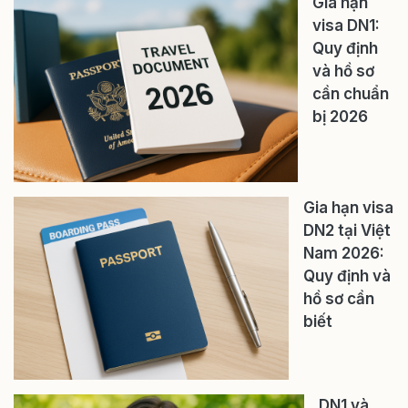
Gia hạn
visa DN1:
Quy định
và hồ sơ
cần chuẩn
bị 2026
Gia hạn visa
DN2 tại Việt
Nam 2026:
Quy định và
hồ sơ cần
biết
DN1 và