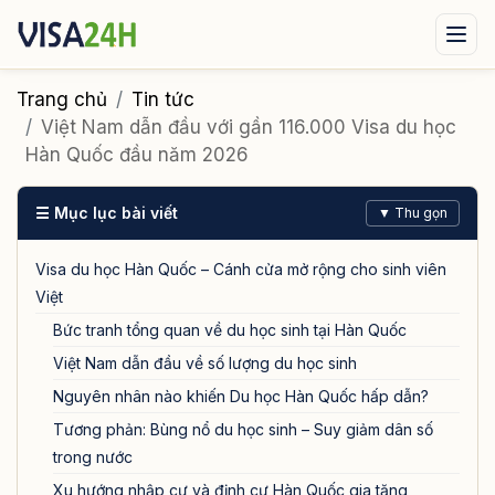
Visa xuất cảnh
Visa nhập cảnh
Dịch vụ
Trang chủ
Tin tức
Việt Nam dẫn đầu với gần 116.000 Visa du học
Tin tức
Liên hệ
Hàn Quốc đầu năm 2026
Tư vấn ngay qua Zalo
☰ Mục lục bài viết
▼ Thu gọn
Visa du học Hàn Quốc – Cánh cửa mở rộng cho sinh viên
Việt
Bức tranh tổng quan về du học sinh tại Hàn Quốc
Việt Nam dẫn đầu về số lượng du học sinh
Nguyên nhân nào khiến Du học Hàn Quốc hấp dẫn?
Tương phản: Bùng nổ du học sinh – Suy giảm dân số
trong nước
Xu hướng nhập cư và định cư Hàn Quốc gia tăng