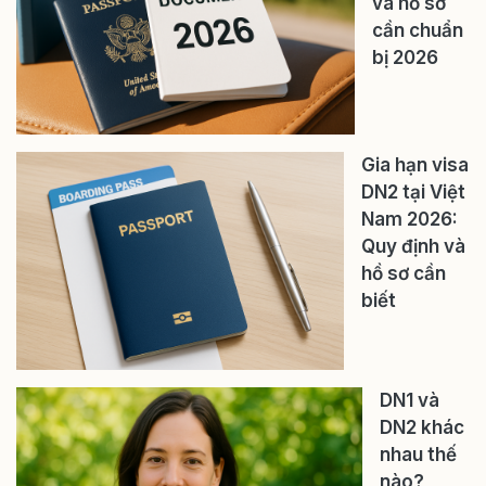
và hồ sơ
cần chuẩn
bị 2026
Gia hạn visa
DN2 tại Việt
Nam 2026:
Quy định và
hồ sơ cần
biết
DN1 và
DN2 khác
nhau thế
nào?