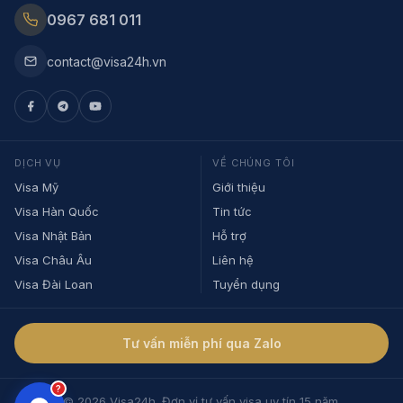
0967 681 011
contact@visa24h.vn
DỊCH VỤ
VỀ CHÚNG TÔI
Visa Mỹ
Giới thiệu
Visa Hàn Quốc
Tin tức
Visa Nhật Bản
Hỗ trợ
Visa Châu Âu
Liên hệ
Visa Đài Loan
Tuyển dụng
Tư vấn miễn phí qua Zalo
?
© 2026 Visa24h. Đơn vị tư vấn visa uy tín 15 năm.