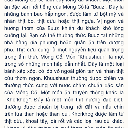
ăn đặc sản nổi tiếng của Mông Cổ là "Buuz". Đây là
những bánh bao hấp ngon, được làm từ bột mỳ và
nhân thịt bò, thịt cừu hoặc thịt ngựa. Vị ngon và
hương thơm của Buuz khiến du khách khó lòng
cưỡng lại. Bạn có thể thưởng thức Buuz tại những
nhà hàng địa phương hoặc quán ăn trên đường
phố. Thịt cừu cũng là một nguyên liệu quan trọng
trong ẩm thực Mông Cổ. Món "Khuushuur" là một
trong số những món hấp dẫn nhất. Đây là một loại
bánh xếp xốp, có lớp vỏ ngoài giòn tan và nhân thịt
cừu thơm ngon. Khuushuur thường được chiên và
thưởng thức cùng với nước chấm chuẩn đặc sản
của Mông Cổ. Một món ăn truyền thống khác là
"Khorkhog". Đây là một món thịt nướng đặc biệt,
thường được chuẩn bị trong nồi đất và nấu chín
trên lửa than hoặc than củi. Khorkhog được làm từ
thịt cừu, khoai tây, cà rốt và các loại rau củ khác.