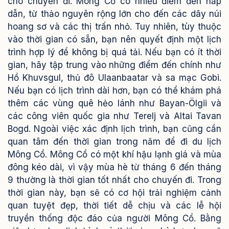
cho chuyến đi. Mông Cổ có nhiều điểm đến hấp
dẫn, từ thảo nguyên rộng lớn cho đến các dãy núi
hoang sơ và các thị trấn nhỏ. Tuy nhiên, tùy thuộc
vào thời gian có sẵn, bạn nên quyết định một lịch
trình hợp lý để không bị quá tải. Nếu bạn có ít thời
gian, hãy tập trung vào những điểm đến chính như
Hồ Khuvsgul, thủ đô Ulaanbaatar và sa mạc Gobi.
Nếu bạn có lịch trình dài hơn, bạn có thể khám phá
thêm các vùng quê hẻo lánh như Bayan-Ölgii và
các công viên quốc gia như Terelj và Altai Tavan
Bogd. Ngoài việc xác định lịch trình, bạn cũng cần
quan tâm đến thời gian trong năm để đi du lịch
Mông Cổ. Mông Cổ có một khí hậu lạnh giá và mùa
đông kéo dài, vì vậy mùa hè từ tháng 6 đến tháng
9 thường là thời gian tốt nhất cho chuyến đi. Trong
thời gian này, bạn sẽ có cơ hội trải nghiệm cảnh
quan tuyệt đẹp, thời tiết dễ chịu và các lễ hội
truyền thống độc đáo của người Mông Cổ. Bằng