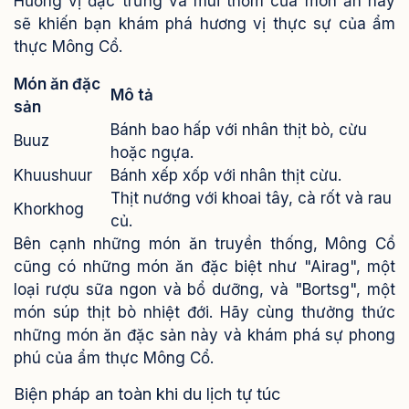
Hương vị đặc trưng và mùi thơm của món ăn này
sẽ khiến bạn khám phá hương vị thực sự của ẩm
thực Mông Cổ.
Món ăn đặc
Mô tả
sản
Bánh bao hấp với nhân thịt bò, cừu
Buuz
hoặc ngựa.
Khuushuur
Bánh xếp xốp với nhân thịt cừu.
Thịt nướng với khoai tây, cà rốt và rau
Khorkhog
củ.
Bên cạnh những món ăn truyền thống, Mông Cổ
cũng có những món ăn đặc biệt như "Airag", một
loại rượu sữa ngon và bổ dưỡng, và "Bortsg", một
món súp thịt bò nhiệt đới. Hãy cùng thưởng thức
những món ăn đặc sản này và khám phá sự phong
phú của ẩm thực Mông Cổ.
Biện pháp an toàn khi du lịch tự túc