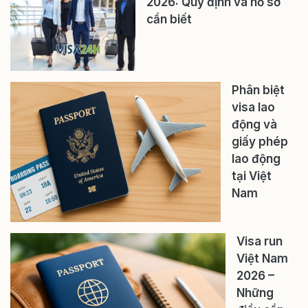
2026: Quy định và hồ sơ
cần biết
Phân biệt
visa lao
động và
giấy phép
lao động
tại Việt
Nam
Visa run
Việt Nam
2026 –
Những