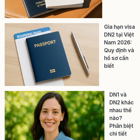
Gia hạn visa
DN2 tại Việt
Nam 2026:
Quy định và
hồ sơ cần
biết
DN1 và
DN2 khác
nhau thế
nào?
Phân biệt
chi tiết