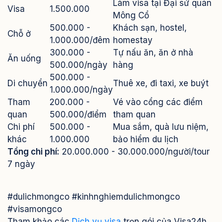
Làm visa tại Đại sứ quán
Visa
1.500.000
Mông Cổ
500.000 -
Khách sạn, hostel,
Chỗ ở
1.000.000/đêm
homestay
300.000 -
Tự nấu ăn, ăn ở nhà
Ăn uống
500.000/ngày
hàng
500.000 -
Di chuyển
Thuê xe, đi taxi, xe buýt
1.000.000/ngày
Tham
200.000 -
Vé vào cổng các điểm
quan
500.000/điểm
tham quan
Chi phí
500.000 -
Mua sắm, quà lưu niệm,
khác
1.000.000
bảo hiểm du lịch
Tổng chi phí:
20.000.000 - 30.000.000/người/tour
7 ngày
#dulichmongco #kinhnghiemdulichmongco
#visamongco
Tham khảo các
Dịch vụ visa
trọn gói của Visa24h