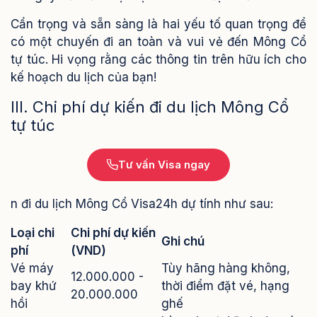
Cẩn trọng và sẵn sàng là hai yếu tố quan trọng để
có một chuyến đi an toàn và vui vẻ đến Mông Cổ
tự túc. Hi vọng rằng các thông tin trên hữu ích cho
kế hoạch du lịch của bạn!
III. Chi phí dự kiến đi du lịch Mông Cổ
tự túc
Tư vấn Visa ngay
n đi du lịch Mông Cổ Visa24h dự tính như sau:
Loại chi
Chi phí dự kiến
Ghi chú
phí
(VND)
Vé máy
Tùy hãng hàng không,
12.000.000 -
bay khứ
thời điểm đặt vé, hạng
20.000.000
hồi
ghế