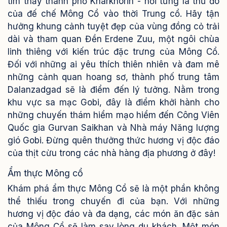
tìm thấy thành phố Kharkhorin - nơi từng là thủ đô
của đế chế Mông Cổ vào thời Trung cổ. Hãy tận
hưởng khung cảnh tuyệt đẹp của vùng đồng cỏ trải
dài và tham quan Đền Erdene Zuu, một ngôi chùa
linh thiêng với kiến trúc đặc trưng của Mông Cổ.
Đối với những ai yêu thích thiên nhiên và đam mê
những cảnh quan hoang sơ, thành phố trung tâm
Dalanzadgad sẽ là điểm đến lý tưởng. Nằm trong
khu vực sa mạc Gobi, đây là điểm khởi hành cho
những chuyến thám hiểm mạo hiểm đến Công Viên
Quốc gia Gurvan Saikhan và Nhà máy Năng lượng
gió Gobi. Đừng quên thưởng thức hương vị độc đáo
của thịt cừu trong các nhà hàng địa phương ở đây!
Ẩm thực Mông cổ
Khám phá ẩm thực Mông Cổ sẽ là một phần không
thể thiếu trong chuyến đi của bạn. Với những
hương vị độc đáo và đa dạng, các món ăn đặc sản
của Mông Cổ sẽ làm say lòng du khách. Một món