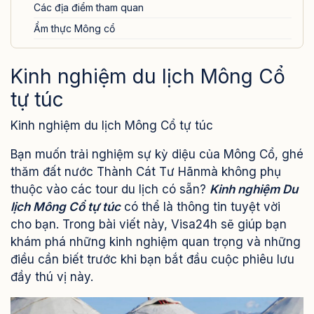
Các địa điểm tham quan
Ẩm thực Mông cổ
Biện pháp an toàn khi du lịch tự túc
Kinh nghiệm du lịch Mông Cổ
III. Chi phí dự kiến đi du lịch Mông Cổ tự túc
tự túc
Kinh nghiệm du lịch Mông Cổ tự túc
Bạn muốn trải nghiệm sự kỳ diệu của Mông Cổ, ghé
thăm đất nước Thành Cát Tư Hãnmà không phụ
thuộc vào các tour du lịch có sẵn?
Kinh nghiệm Du
lịch Mông Cổ tự túc
có thể là thông tin tuyệt vời
cho bạn. Trong bài viết này, Visa24h sẽ giúp bạn
khám phá những kinh nghiệm quan trọng và những
điều cần biết trước khi bạn bắt đầu cuộc phiêu lưu
đầy thú vị này.