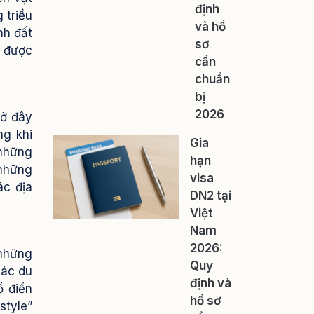
định
 triều
và hồ
nh đất
sơ
y được
cần
chuẩn
bị
2026
 ở đây
ng khi
Gia
 những
hạn
 những
visa
ác địa
DN2 tại
Việt
Nam
2026:
 những
Quy
các du
định và
ổ điển
hồ sơ
style”