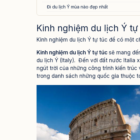
Đi du lịch Ý mùa nào đẹp nhất
2.Thủ tục xin visa Ý như thế nào?
Kinh nghiệm du lịch Ý tự tú
Vé máy bay di chuyển đến Ý
Mặc trang phục gì khi đi Ý
Kinh nghiệm du lịch Ý tự túc để có một ch
Loại tiền tệ nào được sử dụng khi đi du lịch Ita
Kinh nghiệm du lịch Ý tự túc
sẽ mang đến
Lưu trú ở đâu khi đi đến Ý du lịch tự túc
du lịch Ý (Italy). Đến với đất nước Ital
III.Kinh nghiệm du lịch Ý tự túc
ngút trời của những công trình kiến trúc
Phương tiện di chuyển ở Ý
trong danh sách những quốc gia thuộc t
Địa điểm tham quan du lịch Italia (Ý)
Ẩm thực
Thông tin đại sứ quán Việt Nam tại Italia
IV. Ước tính chi phí chuyến đi du lịch Ý tự túc