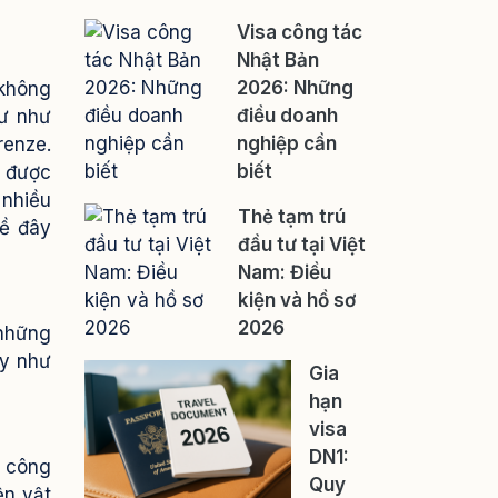
Visa công tác
Nhật Bản
2026: Những
 không
điều doanh
hư như
nghiệp cần
renze.
biết
y được
 nhiều
Thẻ tạm trú
về đây
đầu tư tại Việt
Nam: Điều
kiện và hồ sơ
2026
 những
ẫy như
Gia
hạn
visa
DN1:
c công
Quy
ện vật