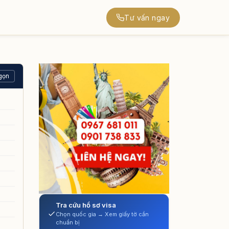
Tư vấn ngay
gọn
Tra cứu hồ sơ visa
Chọn quốc gia → Xem giấy tờ cần
chuẩn bị