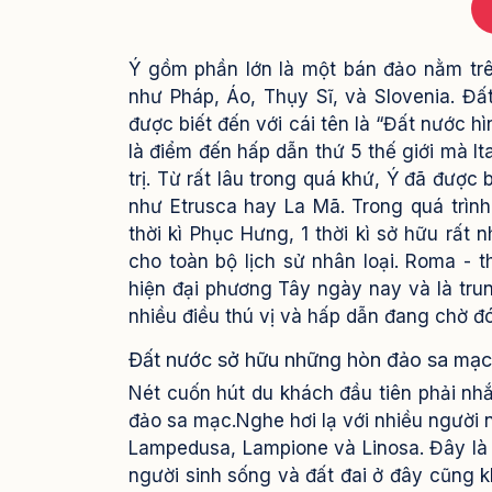
Ý gồm phần lớn là một bán đảo nằm trên
như Pháp, Áo, Thụy Sĩ, và Slovenia. Đ
được biết đến với cái tên là “Đất nước h
là điểm đến hấp dẫn thứ 5 thế giới mà It
trị.
Từ rất lâu trong quá khứ, Ý đã được b
như Etrusca hay La Mã. Trong quá trình
thời kì Phục Hưng, 1 thời kì sở hữu rất 
cho toàn bộ lịch sử nhân loại. Roma - t
hiện đại phương Tây ngày nay và là trun
nhiều điều thú vị và hấp dẫn đang chờ đ
Đất nước sở hữu những hòn đảo sa mạc
Nét cuốn hút du khách đầu tiên phải nhắ
đảo sa mạc.Nghe hơi lạ với nhiều người
Lampedusa, Lampione và Linosa. Đây là 
người sinh sống và đất đai ở đây cũng k