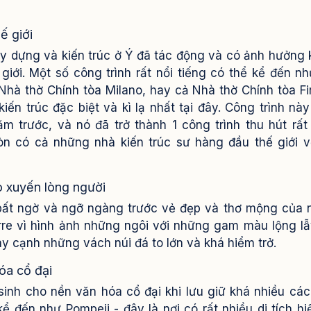
hế giới
xây dựng và kiến trúc ở Ý đã tác động và có ảnh hưởng
giới. Một số công trình rất nổi tiếng có thể kể đến n
hà thờ Chính tòa Milano, hay cả Nhà thờ Chính tòa Fi
iến trúc đặc biệt và kì lạ nhất tại đây. Công trình nà
trước, và nó đã trở thành 1 công trình thu hút rất
n có cả những nhà kiến trúc sư hàng đầu thế giới 
o xuyến lòng người
á bất ngờ và ngỡ ngàng trước vẻ đẹp và thơ mộng của
rre vì hình ảnh những ngôi với những gam màu lộng l
y cạnh những vách núi đá to lớn và khá hiểm trở.
hóa cổ đại
inh cho nền văn hóa cổ đại khi lưu giữ khá nhiều cá
kể đến như Pompeii - đây là nơi có rất nhiều di tích hi