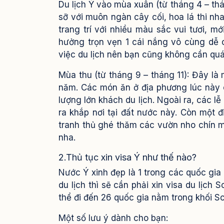
Du lịch Ý vào mùa xuân (từ tháng 4 – t
sỡ với muôn ngàn cây cối, hoa lá thi nh
trang trí với nhiều màu sắc vui tươi, m
hưởng trọn vẹn 1 cái nắng vô cùng dễ 
việc du lịch nên bạn cũng không cần qu
Mùa thu (từ tháng 9 – tháng 11): Đây là m
năm. Các món ăn ở địa phương lúc này c
lượng lớn khách du lịch. Ngoài ra, các 
ra khắp nơi tại đất nước này. Còn một 
tranh thủ ghé thăm các vườn nho chín 
nha.
2.Thủ tục xin visa Ý như thế nào?
Nước Ý xinh đẹp là 1 trong các quốc gi
du lịch thì sẽ cần phải xin visa du lịch 
thể đi đến 26 quốc gia nằm trong khối S
Một số lưu ý dành cho bạn: