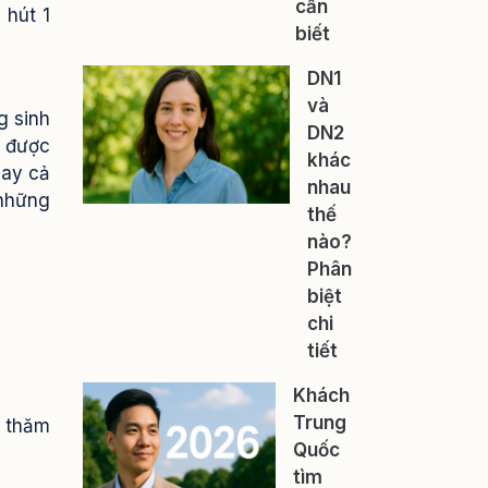
cần
 hút 1
biết
DN1
và
g sinh
DN2
g được
khác
hay cả
nhau
 những
thế
nào?
Phân
biệt
chi
tiết
Khách
Trung
é thăm
Quốc
tìm