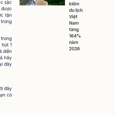
ắc sặc
kiếm
u được
du lịch
ợc tận
Việt
 trong
Nam
tăng
164%
 trong
năm
 hút 1
2026
à diễn
là hãy
ại đây
ới đây
bạn có