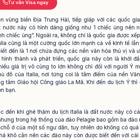
Tư vấn Visa ngay
 vùng biển Địa Trung Hải, tiếp giáp với các quốc gi
ất nước này có hình dáng giống như 1 chiếc ủng nên 
ình chiếc ủng”. Ngoài ra, không chỉ là quốc gia được xế
alia cũng là một cường quốc lớn mạnh cả về kinh tế lẫn
iết đến là 1 nơi chứa đựng các nền văn hóa thú vị và ư
 hình thành và phát triển, quốc gia này còn là khởi đ
nhiều giá trị vô cùng to lớn không chỉ đối với người Ý 
hủ đô của Italia, nơi từng coi là tâm điểm của nền Vă
g tâm Giáo hội Công giáo La Mã. Khi đến du lịch Ý thì 
ón bạn.
c đến khi ghé thăm du lịch Italia là đất nước này có c
 nhưng trong hệ thống của đảo Pelagie bao gồm ba đảo 
chỗ ở của một số ngư dân, tuy nhiên do không có quá
há khô cằn nên các đảo này còn được biết đến với cái 