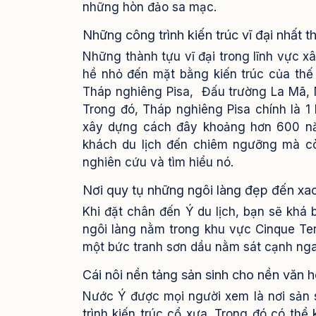
những hòn đảo sa mạc.
Những công trình kiến trúc vĩ đại nhất t
Những thành tựu vĩ đại trong lĩnh vực 
hề nhỏ đến mặt bằng kiến trúc của thế 
Tháp nghiêng Pisa, Đấu trường La Mã, N
Trong đó, Tháp nghiêng Pisa chính là 1 k
xây dựng cách đây khoảng hơn 600 năm 
khách du lịch đến chiêm ngưỡng mà cò
nghiên cứu và tìm hiểu nó.
Nơi quy tụ những ngôi làng đẹp đến xa
Khi đặt chân đến Ý du lịch, bạn sẽ kh
ngôi làng nằm trong khu vực Cinque Te
một bức tranh sơn dầu nằm sát cạnh nga
Cái nôi nền tảng sản sinh cho nền văn 
Nước Ý được mọi người xem là nơi sản s
trình kiến trúc cổ xưa. Trong đó có thể 