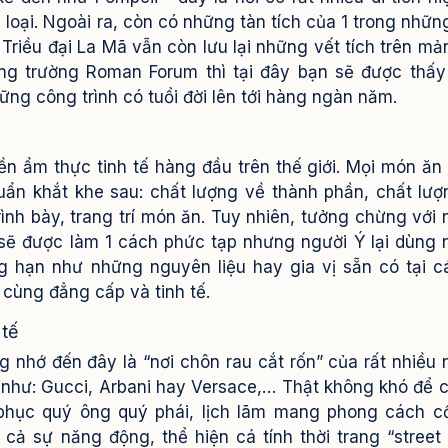
 loại. Ngoài ra, còn có những tàn tích của 1 trong những
– Triều đại La Mã vẫn còn lưu lại những vết tích trên mả
ng trường Roman Forum thì tại đây bạn sẽ được thấ
ng công trình có tuổi đời lên tới hàng ngàn năm.
ền ẩm thực tinh tế hàng đầu trên thế giới. Mọi món ăn
ẩn khắt khe sau: chất lượng về thành phần, chất lượ
rình bày, trang trí món ăn. Tuy nhiên, tưởng chừng với
sẽ được làm 1 cách phức tạp nhưng người Ý lại dùng
g hạn như những nguyên liệu hay gia vị sẵn có tại c
 cùng đẳng cấp và tinh tế.
 tế
g nhớ đến đây là “nơi chôn rau cắt rốn” của rất nhiều
i như: Gucci, Arbani hay Versace,… Thật không khó để 
phục quý ông quý phái, lịch lãm mang phong cách c
cả sự năng động, thể hiện cá tính thời trang “street 