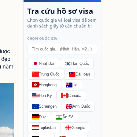
được
ẻ đẹp
ậu nằm