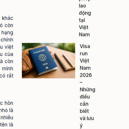
lao
động
a khác
tại
nó còn
Việt
p hạng
Nam
 chính
Visa
u việt
run
ầu của
Việt
mà còn
Nam
n minh
2026
có rất
–
Những
điều
ác hòn
cần
nhỏ là
biết
 nhiều
và lưu
tên là
ý