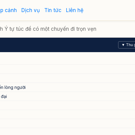
ập cảnh
Dịch vụ
Tin tức
Liên hệ
 Ý tự túc để có một chuyến đi trọn vẹn
▼ Thu 
ến lòng người
 đại