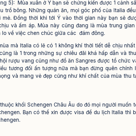
háng 5): Mùa xuân ở Ý bạn sẽ chứng kiến được 1 cảnh s
au trổ bông. Những quán ăn, mọi góc phố của Italia đề
ới mẻ. Đồng thời khi tới Ý vào thời gian này bạn sẽ đư
chịu và ấm áp. Mùa này cũng đang là mùa trung gian
á lo về việc chen chúc giữa các đám đông.
ùa mà Italia có lẽ có 1 không khí thời tiết dễ chịu nhất
ũng là 1 trong những sự chiêu đãi khá hấp dẫn và thu
lễ hội rượu vang cũng như đồ ăn Sangres được tổ chức v
điều tương đối ấn tượng nữa mà bạn đừng quên chính 
mọng và mang vẻ đẹp cũng như khí chất của mùa thu t
a thuộc khối Schengen Châu Âu do đó mọi người muốn t
Schengen. Bạn có thể xin được visa để du lịch Italia thì 
chengen.