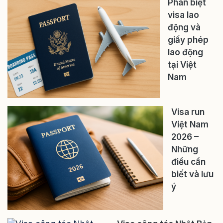
Phân biệt
visa lao
động và
giấy phép
lao động
tại Việt
Nam
Visa run
Việt Nam
2026 –
Những
điều cần
biết và lưu
ý