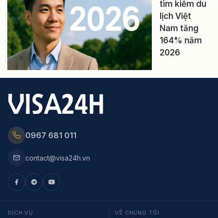
tìm kiếm du
lịch Việt
Nam tăng
164% năm
2026
0967 681 011
contact@visa24h.vn
DỊCH VỤ
VỀ CHÚNG TÔI