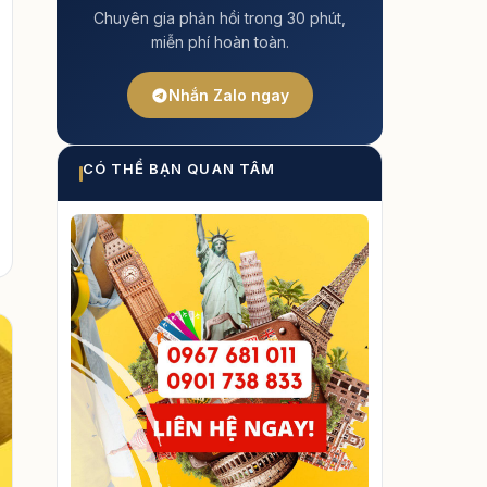
Chuyên gia phản hồi trong 30 phút,
miễn phí hoàn toàn.
Nhắn Zalo ngay
CÓ THỂ BẠN QUAN TÂM