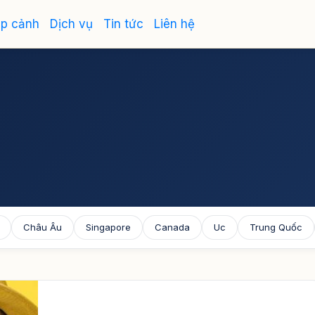
ập cảnh
Dịch vụ
Tin tức
Liên hệ
Châu Âu
Singapore
Canada
Uc
Trung Quốc