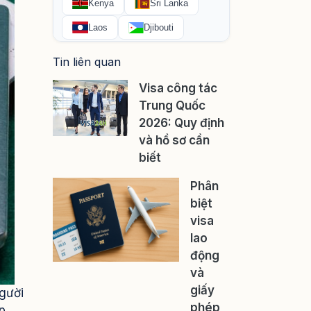
Tin liên quan
Visa công tác
Trung Quốc
2026: Quy định
và hồ sơ cần
biết
Phân
biệt
visa
lao
động
và
giấy
người
phép
p