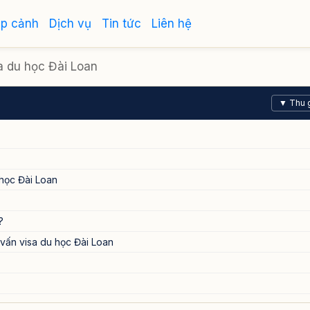
ập cảnh
Dịch vụ
Tin tức
Liên hệ
sa du học Đài Loan
▼ Thu 
 học Đài Loan
?
vấn visa du học Đài Loan