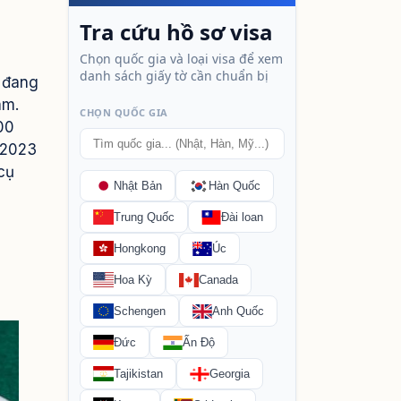
n đang
tâm.
00
 2023
cụ