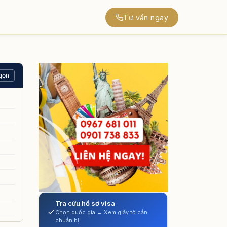
Tư vấn ngay
gọn
Tra cứu hồ sơ visa
Chọn quốc gia → Xem giấy tờ cần
chuẩn bị