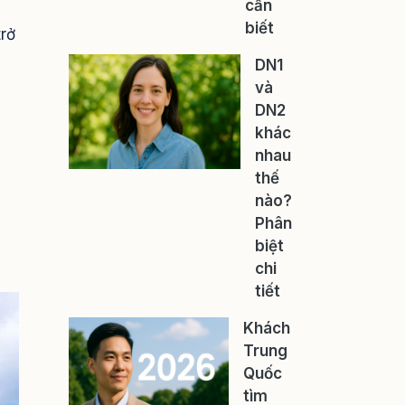
cần
biết
trở
DN1
và
DN2
khác
nhau
thế
nào?
Phân
biệt
chi
tiết
Khách
Trung
Quốc
tìm