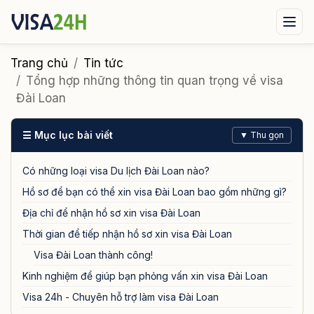
Visa xuất cảnh
Visa nhập cảnh
Dịch vụ
Trang chủ
Tin tức
Tổng hợp những thông tin quan trọng về visa
Tin tức
Liên hệ
Đài Loan
Tư vấn ngay qua Zalo
☰ Mục lục bài viết
▼ Thu gọn
Có những loại visa Du lịch Đài Loan nào?
Hồ sơ để bạn có thể xin visa Đài Loan bao gồm những gì?
Địa chỉ để nhận hồ sơ xin visa Đài Loan
Thời gian để tiếp nhận hồ sơ xin visa Đài Loan
Visa Đài Loan thành công!
Kinh nghiệm để giúp bạn phỏng vấn xin visa Đài Loan
Visa 24h - Chuyên hỗ trợ làm visa Đài Loan