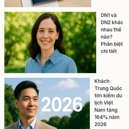
DN1 và
DN2 khác
nhau thế
nào?
Phân biệt
chi tiết
Khách
Trung Quốc
tìm kiếm du
lịch Việt
Nam tăng
164% năm
2026